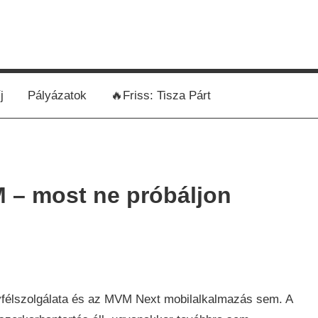
j
Pályázatok
🔥Friss: Tisza Párt
 – most ne próbáljon
ság
,
félszolgálata és az MVM Next mobilalkalmazás sem. A