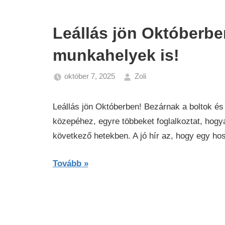
Leállás jön Októberbe
munkahelyek is!
október 7, 2025
Zoli
Friss
hírek
Leállás jön Októberben! Bezárnak a boltok é
-
közepéhez, egyre többeket foglalkoztat, hog
Pályázatok
,
következő hetekben. A jó hír az, hogy egy h
Hírek
Tovább