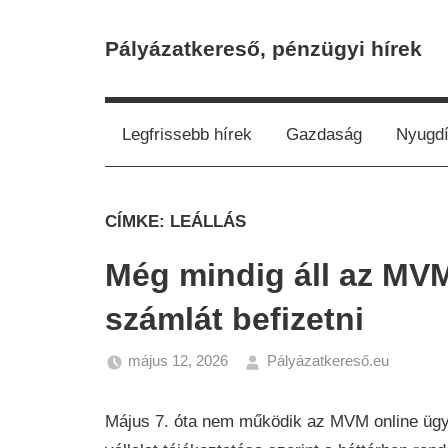
Skip
to
Pályázatkereső, pénzügyi hírek
content
Legfrissebb hírek
Gazdaság
Nyugdí
CÍMKE:
LEÁLLÁS
Még mindig áll az MVM
számlát befizetni
május 12, 2026
Pályázatkereső.eu
Gazda
Hírek
Május 7. óta nem működik az MVM online ügy