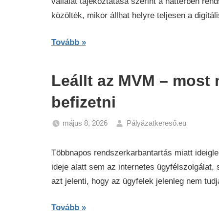
vállalat tájékoztatása szerint a háttérben re
közölték, mikor állhat helyre teljesen a digitál
Tovább
Leállt az MVM – most 
befizetni
május 8, 2026
Pályázatkereső.eu
Gazdas
Hírek
Többnapos rendszerkarbantartás miatt ideigle
ideje alatt sem az internetes ügyfélszolgál
azt jelenti, hogy az ügyfelek jelenleg nem tudj
Tovább