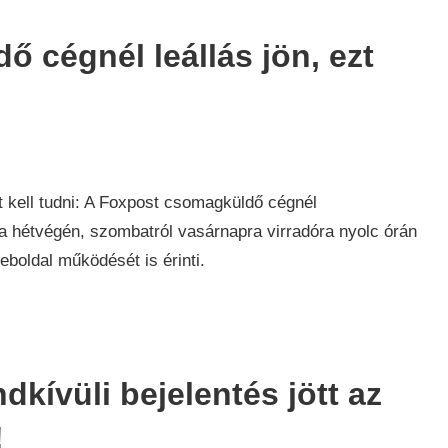
 cégnél leállás jön, ezt
ság
,
t kell tudni: A Foxpost csomagküldő cégnél
z a hétvégén, szombatról vasárnapra virradóra nyolc órán
boldal működését is érinti.
kívüli bejelentés jött az
!