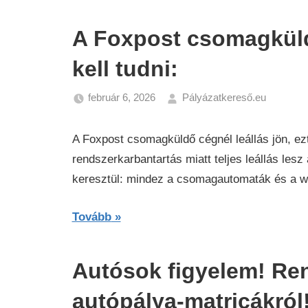
A Foxpost csomagküldő
kell tudni:
február 6, 2026
Pályázatkereső.eu
Gazda
Hírek
A Foxpost csomagküldő cégnél leállás jön, ez
rendszerkarbantartás miatt teljes leállás les
keresztül: mindez a csomagautomaták és a we
Tovább
Autósok figyelem! Rend
autópálya-matricákról