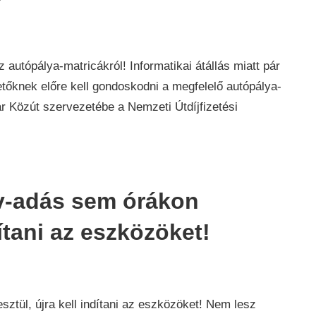
zdaság
,
rek
z autópálya-matricákról! Informatikai átállás miatt pár
etőknek előre kell gondoskodni a megfelelő autópálya-
r Közút szervezetébe a Nemzeti Útdíjfizetési
tv-adás sem órákon
dítani az eszközöket!
zdaság
,
rek
ztül, újra kell indítani az eszközöket! Nem lesz