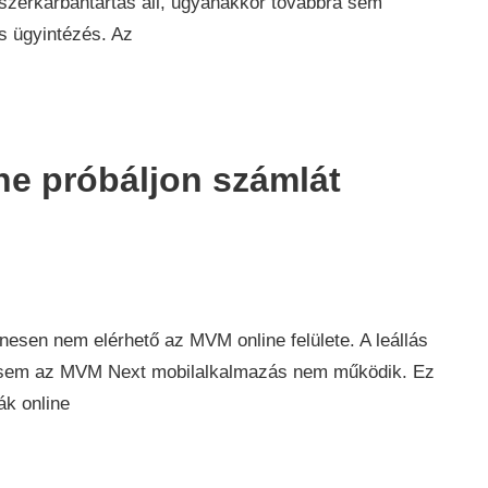
ndszerkarbantartás áll, ugyanakkor továbbra sem
is ügyintézés. Az
ne próbáljon számlát
ág
,
nesen nem elérhető az MVM online felülete. A leállás
at, sem az MVM Next mobilalkalmazás nem működik. Ez
ák online