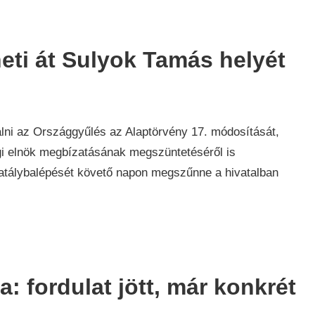
eti át Sulyok Tamás helyét
lni az Országgyűlés az Alaptörvény 17. módosítását,
gi elnök megbízatásának megszüntetéséről is
hatálybalépését követő napon megszűnne a hivatalban
: fordulat jött, már konkrét