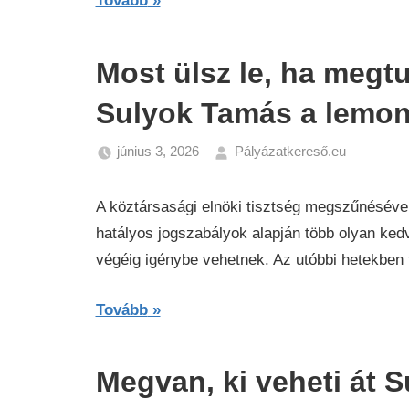
Tovább
Most ülsz le, ha megt
Sulyok Tamás a lemo
június 3, 2026
Pályázatkereső.eu
Hírek
A köztársasági elnöki tisztség megszűnésével
hatályos jogszabályok alapján több olyan ked
végéig igénybe vehetnek. Az utóbbi hetekben t
Tovább
Megvan, ki veheti át 