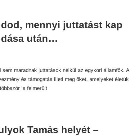
udod, mennyi juttatást kap
ndása után…
 sem maradnak juttatások nélkül az egykori államfők. A
vezmény és támogatás illeti meg őket, amelyeket életük
öbbször is felmerült
Sulyok Tamás helyét –