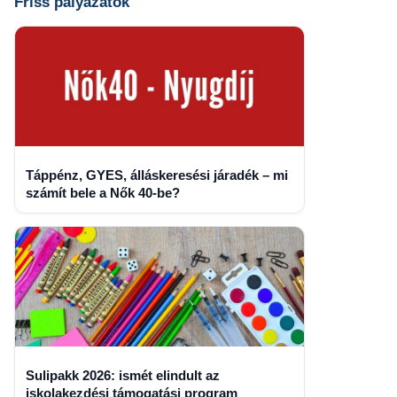
Friss pályázatok
Táppénz, GYES, álláskeresési járadék – mi
számít bele a Nők 40-be?
Sulipakk 2026: ismét elindult az
iskolakezdési támogatási program