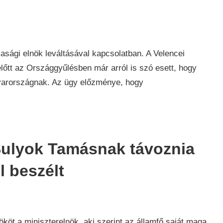
asági elnök leváltásával kapcsolatban. A Velencei
lőtt az Országgyűlésben már arról is szó esett, hogy
gyarországnak. Az ügy előzménye, hogy
Sulyok Tamásnak távoznia
l beszélt
köt a miniszterelnök, aki szerint az államfő saját maga