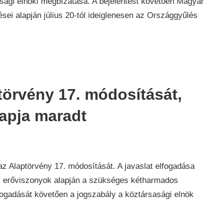
ági elnöki megbízatása. A bejelentést követően Magyar
sei alapján július 20-tól ideiglenesen az Országgyűlés
örvény 17. módosítását,
apja maradt
z Alaptörvény 17. módosítását. A javaslat elfogadása
i erőviszonyok alapján a szükséges kétharmados
fogadását követően a jogszabály a köztársasági elnök