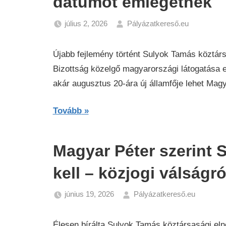
dátumot emlegetnek
július 2, 2026
Pályázatkereső.eu
Hírek
Újabb fejlemény történt Sulyok Tamás köztárs
Bizottság közelgő magyarországi látogatása e
akár augusztus 20-ára új államfője lehet Ma
Tovább
Magyar Péter szerint 
kell – közjogi válságró
június 19, 2026
Pályázatkereső.eu
Hírek
Élesen bírálta Sulyok Tamás köztársasági elnö