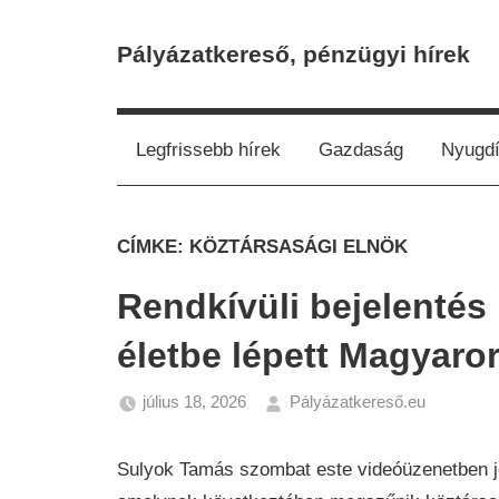
Skip
to
Pályázatkereső, pénzügyi hírek
content
Legfrissebb hírek
Gazdaság
Nyugdí
CÍMKE:
KÖZTÁRSASÁGI ELNÖK
Rendkívüli bejelentés
életbe lépett Magyaro
július 18, 2026
Pályázatkereső.eu
Hírek
Sulyok Tamás szombat este videóüzenetben jel