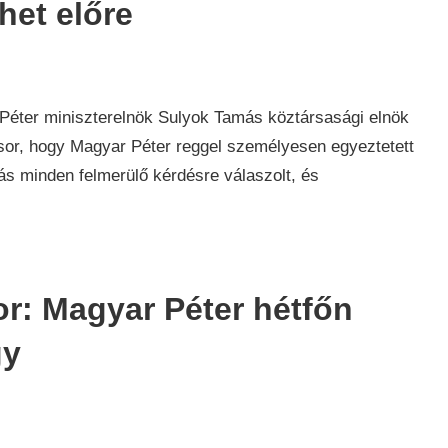
het előre
ar Péter miniszterelnök Sulyok Tamás köztársasági elnök
t sor, hogy Magyar Péter reggel személyesen egyeztetett
s minden felmerülő kérdésre válaszolt, és
kor: Magyar Péter hétfőn
gy