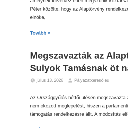
amelynek következtében megszűnik köztársas
Péter közölte, hogy az Alaptörvény rendelkezé
elnöke,
Tovább
Megszavazták az Alapt
Sulyok Tamásnak öt n
július 13, 2026
Pályázatkereső.eu
Hírek
Az Országgyűlés hétfői ülésén megszavazta a
nem okozott meglepetést, hiszen a parlament
támogatás rendelkezésre állt. A módosítás el