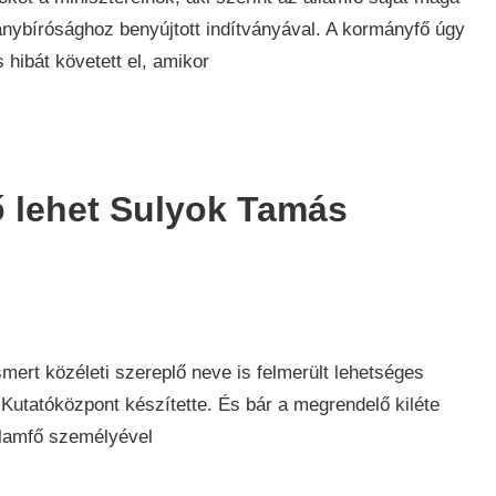
ánybírósághoz benyújtott indítványával. A kormányfő úgy
 hibát követett el, amikor
 ő lehet Sulyok Tamás
mert közéleti szereplő neve is felmerült lehetséges
0 Kutatóközpont készítette. És bár a megrendelő kiléte
államfő személyével