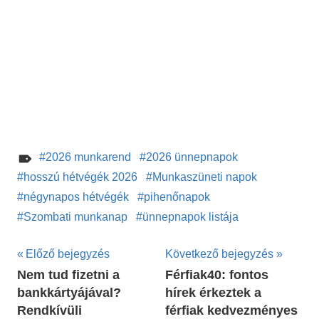
2026 munkarend
2026 ünnepnapok
hosszú hétvégék 2026
Munkaszüneti napok
négynapos hétvégék
pihenőnapok
Szombati munkanap
ünnepnapok listája
Bejegyzés
Előző bejegyzés
Következő bejegyzés
Nem tud fizetni a
Férfiak40: fontos
navigáció
bankkártyájával?
hírek érkeztek a
Rendkívüli
férfiak kedvezményes