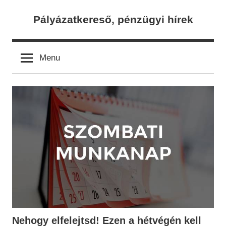
Skip
Pályázatkereső, pénzügyi hírek
to
content
Menu
Nehogy elfelejtsd! Ezen a hétvégén kell