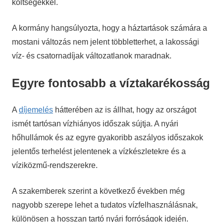
költségekkel.
A kormány hangsúlyozta, hogy a háztartások számára a
mostani változás nem jelent többletterhet, a lakossági
víz- és csatornadíjak változatlanok maradnak.
Egyre fontosabb a víztakarékosság
A
díjemelés
hátterében az is állhat, hogy az országot
ismét tartósan vízhiányos időszak sújtja. A nyári
hőhullámok és az egyre gyakoribb aszályos időszakok
jelentős terhelést jelentenek a vízkészletekre és a
víziközmű-rendszerekre.
A szakemberek szerint a következő években még
nagyobb szerepe lehet a tudatos vízfelhasználásnak,
különösen a hosszan tartó nyári forróságok idején.