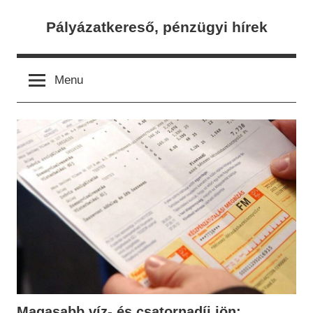
Skip
Pályázatkereső, pénzügyi hírek
to
content
Menu
Magasabb víz- és csatornadíj jön: