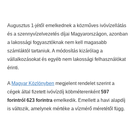
Augusztus 1-jétől emelkednek a közműves ivóvízellátás
és a szennyvízelvezetés díjai Magyarországon, azonban
a lakossági fogyasztóknak nem kell magasabb
számláktól tartaniuk. A módosítás kizárólag a
vállalkozásokat és egyéb nem lakossági felhasználókat
érinti.
A
Magyar Közlönyben
megjelent rendelet szerint a
cégek által fizetett ivóvízdíj köbméterenként
597
forintról 623 forintra
emelkedik. Emellett a havi alapdíj
is változik, amelynek mértéke a vízmérő méretétől függ.