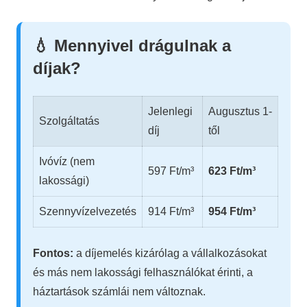
💧 Mennyivel drágulnak a
díjak?
Jelenlegi
Augusztus 1-
Szolgáltatás
díj
től
Ivóvíz (nem
597 Ft/m³
623 Ft/m³
lakossági)
Szennyvízelvezetés
914 Ft/m³
954 Ft/m³
Fontos:
a díjemelés kizárólag a vállalkozásokat
és más nem lakossági felhasználókat érinti, a
háztartások számlái nem változnak.