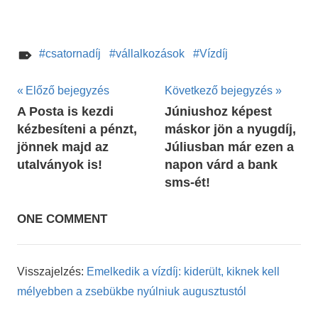
csatornadíj
vállalkozások
Vízdíj
Bejegyzés
Előző bejegyzés
Következő bejegyzés
A Posta is kezdi
Júniushoz képest
navigáció
kézbesíteni a pénzt,
máskor jön a nyugdíj,
jönnek majd az
Júliusban már ezen a
utalványok is!
napon várd a bank
sms-ét!
ONE COMMENT
Visszajelzés:
Emelkedik a vízdíj: kiderült, kiknek kell
mélyebben a zsebükbe nyúlniuk augusztustól