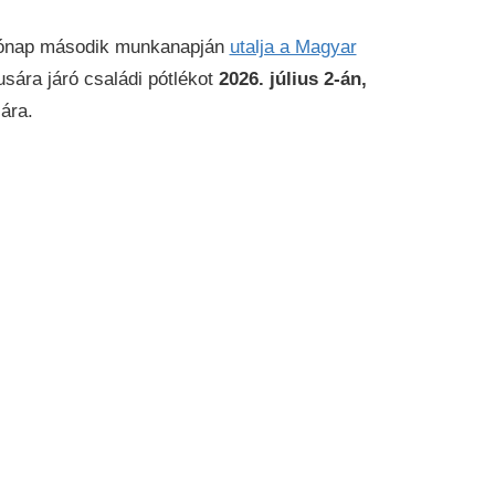
 hónap második munkanapján
utalja a Magyar
usára járó családi pótlékot
2026. július 2-án,
ára.