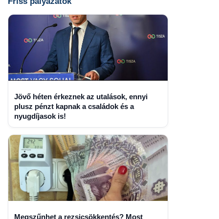
Friss pályázatok
Jövő héten érkeznek az utalások, ennyi
plusz pénzt kapnak a családok és a
nyugdíjasok is!
Megszűnhet a rezsicsökkentés? Most