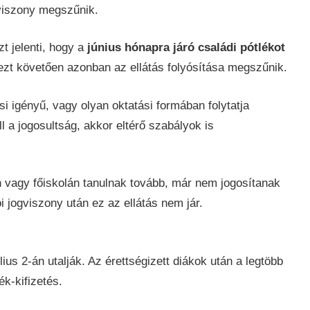
gviszony megszűnik.
t jelenti, hogy a
június hónapra járó családi pótlékot
 ezt követően azonban az ellátás folyósítása megszűnik.
ési igényű, vagy olyan oktatási formában folytatja
l a jogosultság, akkor eltérő szabályok is
 vagy főiskolán tanulnak tovább, már nem jogosítanak
ói jogviszony után ez az ellátás nem jár.
lius 2-án utalják. Az érettségizett diákok után a legtöbb
k-kifizetés.