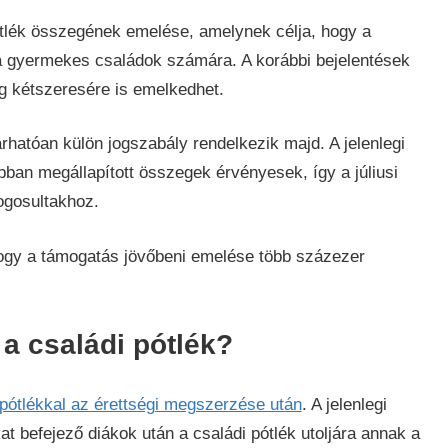
ótlék összegének emelése, amelynek célja, hogy a
a gyermekes családok számára. A korábbi bejelentések
eg kétszeresére is emelkedhet.
hatóan külön jogszabály rendelkezik majd. A jelenlegi
bban megállapított összegek érvényesek, így a júliusi
ogosultakhoz.
ogy a támogatás jövőbeni emelése több százezer
 a családi pótlék?
 pótlékkal az érettségi megszerzése után
. A jelenlegi
t befejező diákok után a családi pótlék utoljára annak a