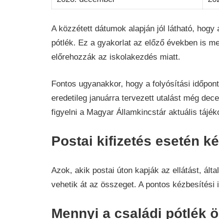
A közzétett dátumok alapján jól látható, hogy
pótlék. Ez a gyakorlat az előző években is meg
előrehozzák az iskolakezdés miatt.
Fontos ugyanakkor, hogy a folyósítási időpon
eredetileg januárra tervezett utalást még dec
figyelni a Magyar Államkincstár aktuális tájék
Postai kifizetés esetén k
Azok, akik postai úton kapják az ellátást, ál
vehetik át az összeget. A pontos kézbesítési
Mennyi a családi pótlék 