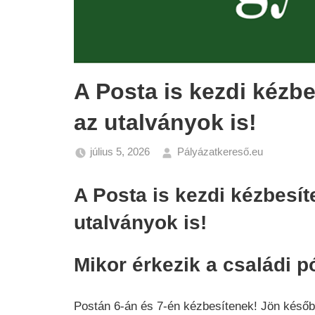
A Posta is kezdi kézbe
az utalványok is!
július 5, 2026
Pályázatkereső.eu
Gazdasá
Hírek
A Posta is kezdi kézbesít
utalványok is!
Mikor érkezik a családi p
Postán 6-án és 7-én kézbesítenek! Jön később