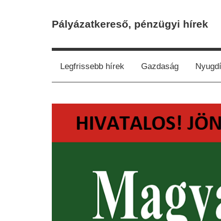
Skip
to
Pályázatkereső, pénzügyi hírek
content
Legfrissebb hírek
Gazdaság
Nyugdí