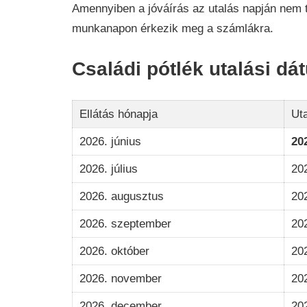
Amennyiben a jóváírás az utalás napján nem t
munkanapon érkezik meg a számlákra.
Családi pótlék utalási d
Ellátás hónapja
Uta
2026. június
202
2026. július
20
2026. augusztus
202
2026. szeptember
202
2026. október
20
2026. november
20
2026. december
202