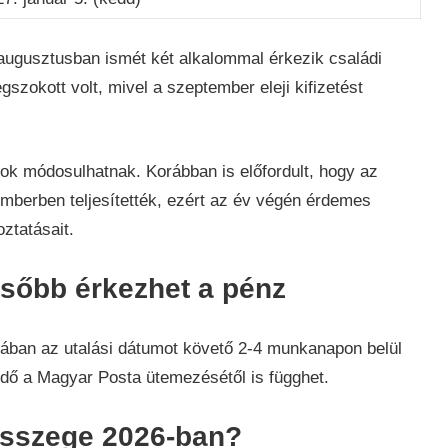
 augusztusban ismét két alkalommal érkezik családi
szokott volt, mivel a szeptember eleji kifizetést
tok módosulhatnak. Korábban is előfordult, hogy az
emberben teljesítették, ezért az év végén érdemes
oztatásait.
ésőbb érkezhet a pénz
talában az utalási dátumot követő 2-4 munkanapon belül
 idő a Magyar Posta ütemezésétől is függhet.
összege 2026-ban?