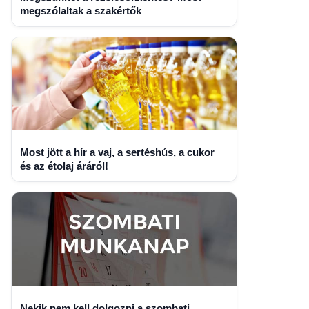
megszólaltak a szakértők
Most jött a hír a vaj, a sertéshús, a cukor
és az étolaj áráról!
Nekik nem kell dolgozni a szombati