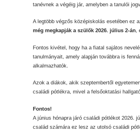
tanévnek a végéig jár, amelyben a tanulói jo
A legtöbb végzős középiskolás esetében ez az
még megkapják a szülők 2026. július 2-án
,
Fontos kivétel, hogy ha a fiatal sajátos nevel
tanulmányait, amely alapján továbbra is fennál
alkalmazhatók.
Azok a diákok, akik szeptembertől egyetemen
családi pótlékra, mivel a felsőoktatási hallgat
Fontos!
A június hónapra járó családi pótlékot 2026. jú
család számára ez lesz az utolsó családi pótlé