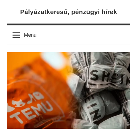
Skip
Pályázatkereső, pénzügyi hírek
to
content
Menu