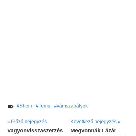
Shein
Temu
vámszabályok
Bejegyzés
Előző bejegyzés
Következő bejegyzés
Vagyonvisszaszerzés
Megvonnák Lázár
navigáció