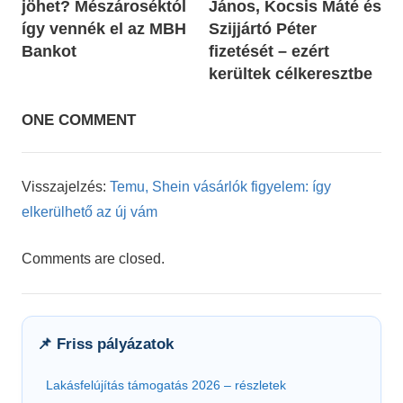
jöhet? Mészároséktól
János, Kocsis Máté és
így vennék el az MBH
Szijjártó Péter
Bankot
fizetését – ezért
kerültek célkeresztbe
ONE COMMENT
Visszajelzés:
Temu, Shein vásárlók figyelem: így
elkerülhető az új vám
Comments are closed.
📌 Friss pályázatok
Lakásfelújítás támogatás 2026 – részletek