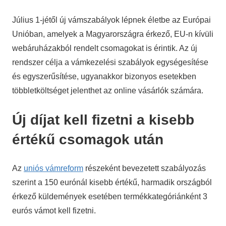
Gazdaság
,
Hírek
Július 1-jétől új vámszabályok lépnek életbe az Európai
Unióban, amelyek a Magyarországra érkező, EU-n kívüli
webáruházakból rendelt csomagokat is érintik. Az új
rendszer célja a vámkezelési szabályok egységesítése
és egyszerűsítése, ugyanakkor bizonyos esetekben
többletköltséget jelenthet az online vásárlók számára.
Új díjat kell fizetni a kisebb
értékű csomagok után
Az
uniós vámreform
részeként bevezetett szabályozás
szerint a 150 eurónál kisebb értékű, harmadik országból
érkező küldemények esetében termékkategóriánként 3
eurós vámot kell fizetni.