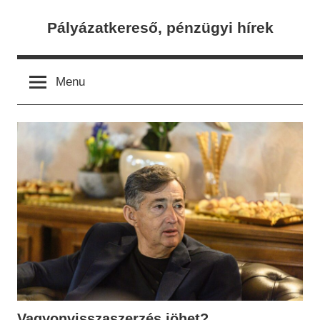
Skip
Pályázatkereső, pénzügyi hírek
to
content
Menu
Vagyonvisszaszerzés jöhet?