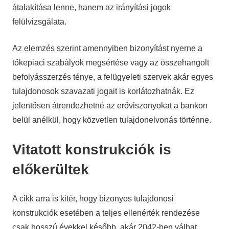
átalakítása lenne, hanem az irányítási jogok
felülvizsgálata.
Az elemzés szerint amennyiben bizonyítást nyerne a
tőkepiaci szabályok megsértése vagy az összehangolt
befolyásszerzés ténye, a felügyeleti szervek akár egyes
tulajdonosok szavazati jogait is korlátozhatnák. Ez
jelentősen átrendezhetné az erőviszonyokat a bankon
belül anélkül, hogy közvetlen tulajdonelvonás történne.
Vitatott konstrukciók is
előkerültek
A cikk arra is kitér, hogy bizonyos tulajdonosi
konstrukciók esetében a teljes ellenérték rendezése
csak hosszú évekkel később, akár 2042-ben válhat