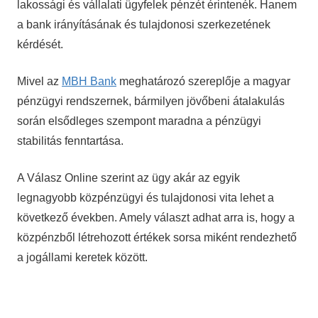
lakossági és vállalati ügyfelek pénzét érintenék. Hanem
a bank irányításának és tulajdonosi szerkezetének
kérdését.
Mivel az
MBH Bank
meghatározó szereplője a magyar
pénzügyi rendszernek, bármilyen jövőbeni átalakulás
során elsődleges szempont maradna a pénzügyi
stabilitás fenntartása.
A Válasz Online szerint az ügy akár az egyik
legnagyobb közpénzügyi és tulajdonosi vita lehet a
következő években. Amely választ adhat arra is, hogy a
közpénzből létrehozott értékek sorsa miként rendezhető
a jogállami keretek között.