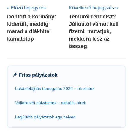
Bejegyzés
Előző bejegyzés
Következő bejegyzés
Döntött a kormány:
Temuról rendelsz?
navigáció
kiderült, meddig
Júliustól vámot kell
marad a diákhitel
fizetni, mutatjuk,
kamatstop
mekkora lesz az
összeg
📌 Friss pályázatok
Lakásfelújítás támogatás 2026 – részletek
Vállalkozói pályázatok – aktuális hírek
Legújabb pályázatok egy helyen