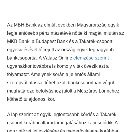
Az MBH Bank az elmúlt években Magyarország egyik
legjelentősebb pénzintézetévé nőtte ki magát, miután az
MKB Bank, a Budapest Bank és a Takarék-csoport
egyesülésével létrejött az ország egyik legnagyobb
bankcsoportja. A Válasz Online
elemzése szerint
ugyanakkor továbbra is komoly viták övezik azt a
folyamatot. Amelynek során a jelentős állami
szerepvállalással létrehozott bankcsoportban végül
meghatározó befolyáshoz jutott a Mészáros Lőrinchez
köthető tulajdonosi kör.
A lap szerint az egyik legfontosabb kérdés a Takarék-
csoport korábbi állami támogatásához kapcsolódik. A
pénzintézet fejlesztésére és megerősítésére korábban