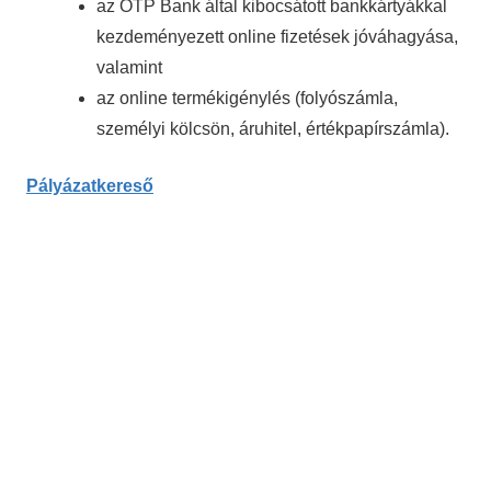
az OTP Bank által kibocsátott bankkártyákkal
kezdeményezett online fizetések jóváhagyása,
valamint
az online termékigénylés (folyószámla,
személyi kölcsön, áruhitel, értékpapírszámla).
Pályázatkereső