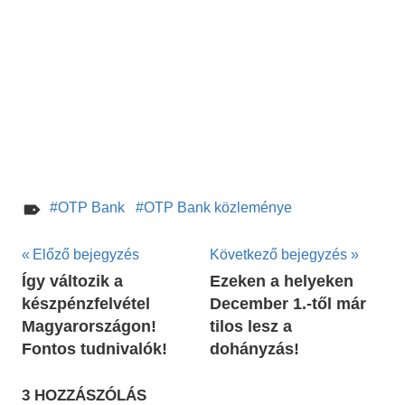
OTP Bank
OTP Bank közleménye
Bejegyzés
Előző bejegyzés
Következő bejegyzés
Így változik a
Ezeken a helyeken
navigáció
készpénzfelvétel
December 1.-től már
Magyarországon!
tilos lesz a
Fontos tudnivalók!
dohányzás!
3 HOZZÁSZÓLÁS