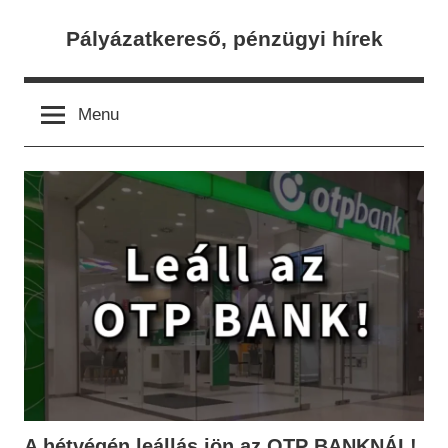
Skip
Pályázatkereső, pénzügyi hírek
to
content
Menu
A hétvégén leállás jön az OTP BANKNÁL!