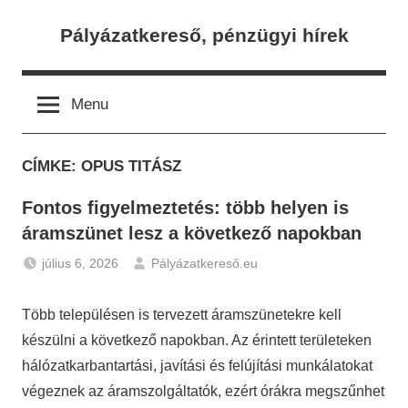
Skip
Pályázatkereső, pénzügyi hírek
to
content
Menu
CÍMKE:
OPUS TITÁSZ
Fontos figyelmeztetés: több helyen is
áramszünet lesz a következő napokban
július 6, 2026
Pályázatkereső.eu
Hírek
Több településen is tervezett áramszünetekre kell
készülni a következő napokban. Az érintett területeken
hálózatkarbantartási, javítási és felújítási munkálatokat
végeznek az áramszolgáltatók, ezért órákra megszűnhet