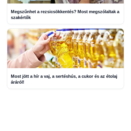
Megszűnhet a rezsicsökkentés? Most megszólaltak a
szakértők
Most jött a hír a vaj, a sertéshús, a cukor és az étolaj
áráról!