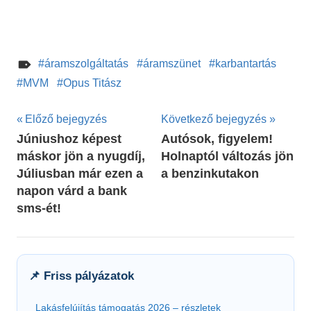
áramszolgáltatás
áramszünet
karbantartás
MVM
Opus Titász
Bejegyzés
Előző bejegyzés
Következő bejegyzés
Júniushoz képest
Autósok, figyelem!
navigáció
máskor jön a nyugdíj,
Holnaptól változás jön
Júliusban már ezen a
a benzinkutakon
napon várd a bank
sms-ét!
📌 Friss pályázatok
Lakásfelújítás támogatás 2026 – részletek