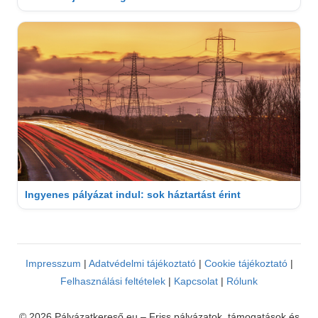
Ingyenes pályázat indul: sok háztartást érint
Impresszum
|
Adatvédelmi tájékoztató
|
Cookie tájékoztató
|
Felhasználási feltételek
|
Kapcsolat
|
Rólunk
© 2026 Pályázatkereső.eu – Friss pályázatok, támogatások és