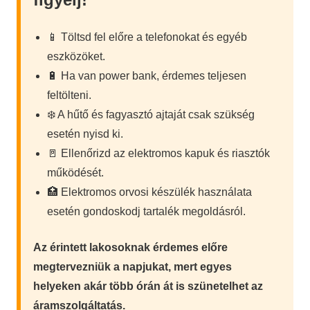
📱 Töltsd fel előre a telefonokat és egyéb
eszközöket.
🔋 Ha van power bank, érdemes teljesen
feltölteni.
❄️ A hűtő és fagyasztó ajtaját csak szükség
esetén nyisd ki.
🚪 Ellenőrizd az elektromos kapuk és riasztók
működését.
🏥 Elektromos orvosi készülék használata
esetén gondoskodj tartalék megoldásról.
Az érintett lakosoknak érdemes előre
megtervezniük a napjukat, mert egyes
helyeken akár több órán át is szünetelhet az
áramszolgáltatás.