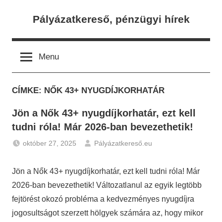
Skip
Pályázatkereső, pénzügyi hírek
to
content
Menu
CÍMKE:
NŐK 43+ NYUGDÍJKORHATÁR
Jön a Nők 43+ nyugdíjkorhatár, ezt kell
tudni róla! Már 2026-ban bevezethetik!
október 27, 2025
Pályázatkereső.eu
Gazdaság
,
Hírek
,
Jön a Nők 43+ nyugdíjkorhatár, ezt kell tudni róla! Már
Nyugdíj
2026-ban bevezethetik! Változatlanul az egyik legtöbb
fejtörést okozó probléma a kedvezményes nyugdíjra
jogosultságot szerzett hölgyek számára az, hogy mikor