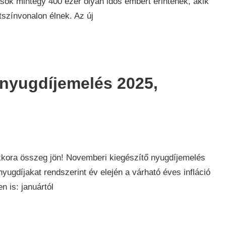
ások mintegy 400 ezer olyan idős embert érintenek, akik
tszínvonalon élnek. Az új
 nyugdíjemelés 2025,
kora összeg jön! Novemberi kiegészítő nyugdíjemelés
ugdíjakat rendszerint év elején a várható éves infláció
ázatok
,
n is: januártól
aság
,
k
,
díj