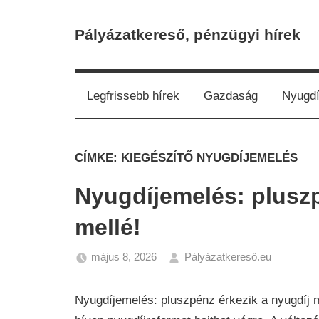
Skip
to
Pályázatkereső, pénzügyi hírek
content
Legfrissebb hírek
Gazdaság
Nyugdí
CÍMKE:
KIEGÉSZÍTŐ NYUGDÍJEMELÉS
Nyugdíjemelés: pluszp
mellé!
május 8, 2026
Pályázatkereső.eu
Gazdas
Hírek
,
Nyugdíjemelés: pluszpénz érkezik a nyugdíj 
Nyugdíj