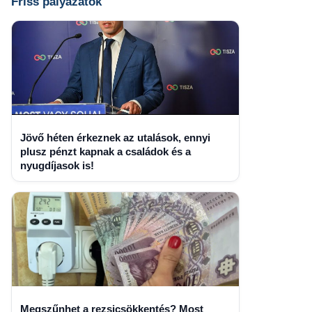
Friss pályázatok
Jövő héten érkeznek az utalások, ennyi
plusz pénzt kapnak a családok és a
nyugdíjasok is!
Megszűnhet a rezsicsökkentés? Most