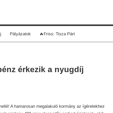
j
Pályázatok
🔥Friss: Tisza Párt
énz érkezik a nyugdíj
ág
,
mellé! A hamarosan megalakuló kormány az ígéretekhez