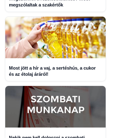
megszólaltak a szakértők
Most jött a hír a vaj, a sertéshús, a cukor
és az étolaj áráról!
Nekik nem kell dolgozni a szombati