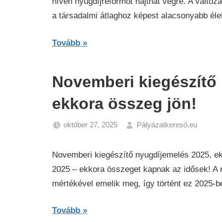
híven nyugdíjreformot hajthat végre. A változ
a társadalmi átlaghoz képest alacsonyabb éle
Tovább
Novemberi kiegészítő
ekkora összeg jön!
október 27, 2025
Pályázatkereső.eu
Friss
hírek
Novemberi kiegészítő nyugdíjemelés 2025, ek
-
2025 – ekkora összeget kapnak az idősek! A ny
Pály
mértékével emelik meg, így történt ez 2025-be
Gazd
Híre
Tovább
Nyug