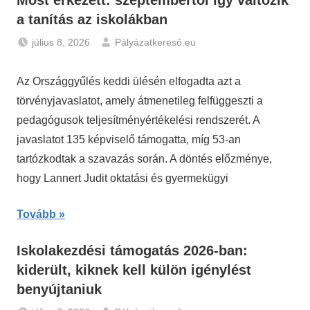
Most érkezett: szeptembertől így változik
a tanítás az iskolákban
július 8, 2026
Pályázatkereső.eu
Hírek
Az Országgyűlés keddi ülésén elfogadta azt a
törvényjavaslatot, amely átmenetileg felfüggeszti a
pedagógusok teljesítményértékelési rendszerét. A
javaslatot 135 képviselő támogatta, míg 53-an
tartózkodtak a szavazás során. A döntés előzménye,
hogy Lannert Judit oktatási és gyermekügyi
Tovább
Iskolakezdési támogatás 2026-ban:
kiderült, kiknek kell külön igénylést
benyújtaniuk