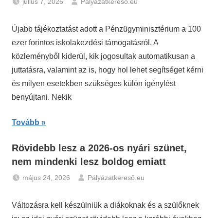
július 7, 2026
Pályázatkereső.eu
Gazdaság
,
Hírek
Újabb tájékoztatást adott a Pénzügyminisztérium a 100
ezer forintos iskolakezdési támogatásról. A
közleményből kiderül, kik jogosultak automatikusan a
juttatásra, valamint az is, hogy hol lehet segítséget kérni
és milyen esetekben szükséges külön igénylést
benyújtani. Nekik
Tovább
Rövidebb lesz a 2026-os nyári szünet,
nem mindenki lesz boldog emiatt
május 24, 2026
Pályázatkereső.eu
Gazdaság
,
Hírek
Változásra kell készülniük a diákoknak és a szülőknek