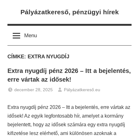
Skip
Pályázatkereső, pénzügyi hírek
to
content
Menu
CÍMKE:
EXTRA NYUGDÍJ
Extra nyugdíj pénz 2026 – Itt a bejelentés,
erre vártak az idősek!
december 28, 2025
Pályázatkereső.eu
Gazdaság
,
Hírek
,
Extra nyugdíj pénz 2026 – Itt a bejelentés, erre vártak az
Nyugdíj
idősek! Az egyik legfontosabb hír, amelyet a kormány
bejelentett, hogy az idősek számára egy extra nyugdíj
kifizetése lesz elérhető, ami különösen azoknak a