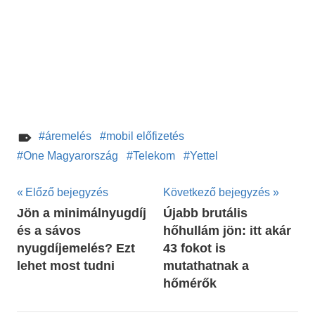
áremelés
mobil előfizetés
One Magyarország
Telekom
Yettel
Bejegyzés
Előző bejegyzés
Következő bejegyzés
Jön a minimálnyugdíj
Újabb brutális
navigáció
és a sávos
hőhullám jön: itt akár
nyugdíjemelés? Ezt
43 fokot is
lehet most tudni
mutathatnak a
hőmérők