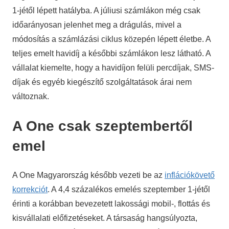
1-jétől lépett hatályba. A júliusi számlákon még csak
időarányosan jelenhet meg a drágulás, mivel a
módosítás a számlázási ciklus közepén lépett életbe. A
teljes emelt havidíj a későbbi számlákon lesz látható. A
vállalat kiemelte, hogy a havidíjon felüli percdíjak, SMS-
díjak és egyéb kiegészítő szolgáltatások árai nem
változnak.
A One csak szeptembertől
emel
A One Magyarország később vezeti be az
inflációkövető
korrekciót
. A 4,4 százalékos emelés szeptember 1-jétől
érinti a korábban bevezetett lakossági mobil-, flottás és
kisvállalati előfizetéseket. A társaság hangsúlyozta,