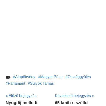
Alaptörvény
Magyar Péter
Országgyűlés
Parlament
Sulyok Tamás
Bejegyzés
Előző bejegyzés
Következő bejegyzés
Nyugdíj melletti
65 km/h-s széllel