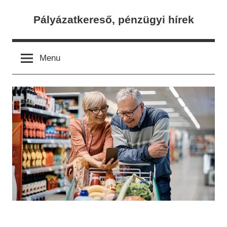
Skip
Pályázatkereső, pénzügyi hírek
to
content
Menu