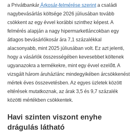
a Privátbankár
Árkosár-felmérése szerint
a családi
nagybevásárlás költsége 2026 júliusában tovább
csökkent az egy évvel korábbi szinthez képest. A
felmérés alapján a nagy hipermarketláncokban egy
átlagos bevásárlókosár ára 7,1 százalékkal
alacsonyabb, mint 2025 júliusában volt. Ez azt jelenti,
hogy a vásárlók összességében kevesebbet költenek
ugyanazokra a termékekre, mint egy évvel ezelőtt. A
vizsgált három áruházlánc mindegyikében árcsökkenést
mértek éves összevetésben. Az egyes üzletek között
eltérések mutatkoznak, az árak 3,5 és 9,7 százalék
közötti mértékben csökkentek.
Havi szinten viszont enyhe
drágulás látható