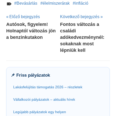
Bevásárlás
élelmiszerárak
infláció
Bejegyzés
Előző bejegyzés
Következő bejegyzés
Autósok, figyelem!
Fontos változás a
navigáció
Holnaptól változás jön
családi
a benzinkutakon
adókedvezménynél:
sokaknak most
lépniük kell
📌 Friss pályázatok
Lakásfelújítás támogatás 2026 – részletek
Vállalkozói pályázatok – aktuális hírek
Legújabb pályázatok egy helyen