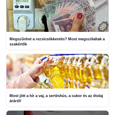
Megszűnhet a rezsicsökkentés? Most megszólaltak a
szakértők
Most jött a hír a vaj, a sertéshús, a cukor és az étolaj
áráról!