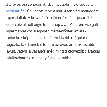
Bár éves összehasonlításban továbbra is olcsóbb a
bevásárlás
, júniushoz képest már kisebb áremelkedést
tapasztaltak. A bevásárlókosár értéke átlagosan 1,5
százalékkal nőtt egyetlen hónap alatt. A három vizsgált
hipermarket közül egyben mérséklődtek az árak
júniushoz képest, míg kettőben kisebb drágulást
regisztráltak. Ennek ellenére az éves árindex tovább
javult, vagyis a vásárlók még mindig kedvezőbb árakkal
találkozhatnak, mint egy évvel korábban.