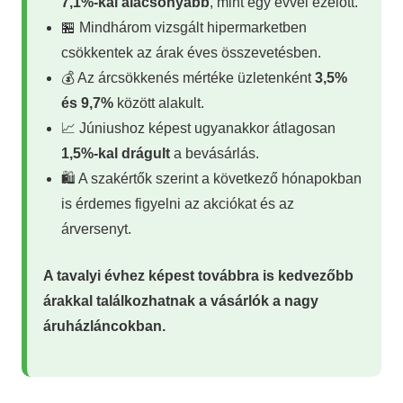
7,1%-kal alacsonyabb
, mint egy évvel ezelőtt.
🏪 Mindhárom vizsgált hipermarketben
csökkentek az árak éves összevetésben.
💰 Az árcsökkenés mértéke üzletenként
3,5%
és 9,7%
között alakult.
📈 Júniushoz képest ugyanakkor átlagosan
1,5%-kal drágult
a bevásárlás.
🛍️ A szakértők szerint a következő hónapokban
is érdemes figyelni az akciókat és az
árversenyt.
A tavalyi évhez képest továbbra is kedvezőbb
árakkal találkozhatnak a vásárlók a nagy
áruházláncokban.