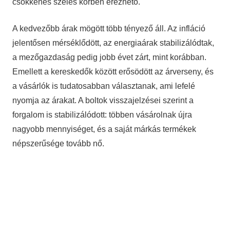
csökkenés széles körben érezhető.
A kedvezőbb árak mögött több tényező áll. Az infláció
jelentősen mérséklődött, az energiaárak stabilizálódtak,
a mezőgazdaság pedig jobb évet zárt, mint korábban.
Emellett a kereskedők között erősödött az árverseny, és
a vásárlók is tudatosabban választanak, ami lefelé
nyomja az árakat. A boltok visszajelzései szerint a
forgalom is stabilizálódott: többen vásárolnak újra
nagyobb mennyiséget, és a saját márkás termékek
népszerűsége tovább nő.