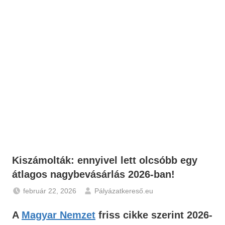
Kiszámolták: ennyivel lett olcsóbb egy
átlagos nagybevásárlás 2026-ban!
február 22, 2026
Pályázatkereső.eu
Gazdaság
,
A
Magyar Nemzet
friss cikke szerint 2026-
Hírek