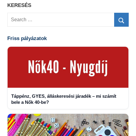
KERESÉS
Search
for:
Searc
Friss pályázatok
Táppénz, GYES, álláskeresési járadék – mi számít
bele a Nők 40-be?