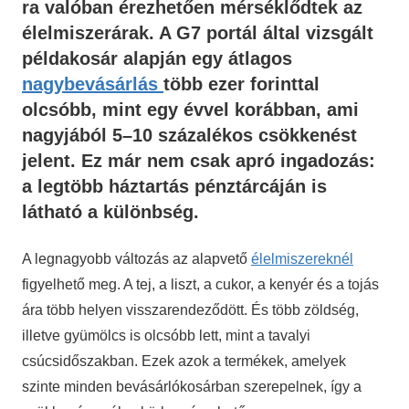
ra valóban érezhetően mérséklődtek az
élelmiszerárak. A G7 portál által vizsgált
példakosár alapján egy átlagos
nagybevásárlás
több ezer forinttal
olcsóbb
, mint egy évvel korábban, ami
nagyjából
5–10 százalékos csökkenést
jelent. Ez már nem csak apró ingadozás:
a legtöbb háztartás pénztárcáján is
látható a különbség.
A legnagyobb változás az alapvető
élelmiszereknél
figyelhető meg. A tej, a liszt, a cukor, a kenyér és a tojás
ára több helyen visszarendeződött. És több zöldség,
illetve gyümölcs is olcsóbb lett, mint a tavalyi
csúcsidőszakban. Ezek azok a termékek, amelyek
szinte minden bevásárlókosárban szerepelnek, így a