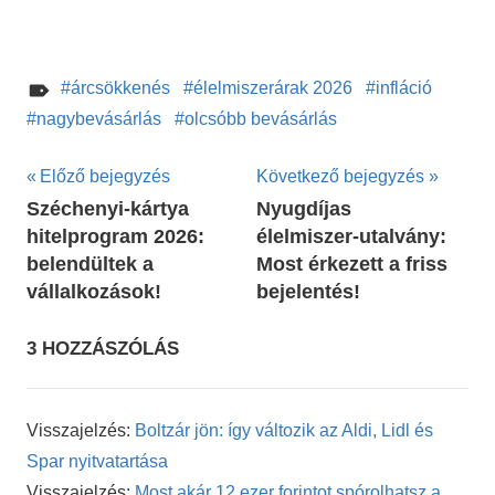
árcsökkenés
élelmiszerárak 2026
infláció
nagybevásárlás
olcsóbb bevásárlás
Bejegyzés
Előző bejegyzés
Következő bejegyzés
Széchenyi-kártya
Nyugdíjas
navigáció
hitelprogram 2026:
élelmiszer‑utalvány:
belendültek a
Most érkezett a friss
vállalkozások!
bejelentés!
3 HOZZÁSZÓLÁS
Visszajelzés:
Boltzár jön: így változik az Aldi, Lidl és
Spar nyitvatartása
Visszajelzés:
Most akár 12 ezer forintot spórolhatsz a