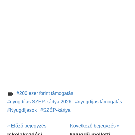
200 ezer forint támogatás
nyugdíjas SZÉP-kártya 2026
nyugdíjas támogatás
Nyugdíjasok
SZÉP-kártya
Bejegyzés
Előző bejegyzés
Következő bejegyzés
Iskolakezdési
Nyugdíj melletti