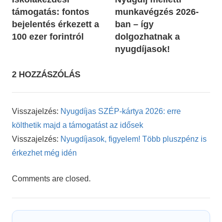
navigáció
támogatás: fontos
munkavégzés 2026-
bejelentés érkezett a
ban – így
100 ezer forintról
dolgozhatnak a
nyugdíjasok!
2 HOZZÁSZÓLÁS
Visszajelzés:
Nyugdíjas SZÉP-kártya 2026: erre
költhetik majd a támogatást az idősek
Visszajelzés:
Nyugdíjasok, figyelem! Több pluszpénz is
érkezhet még idén
Comments are closed.