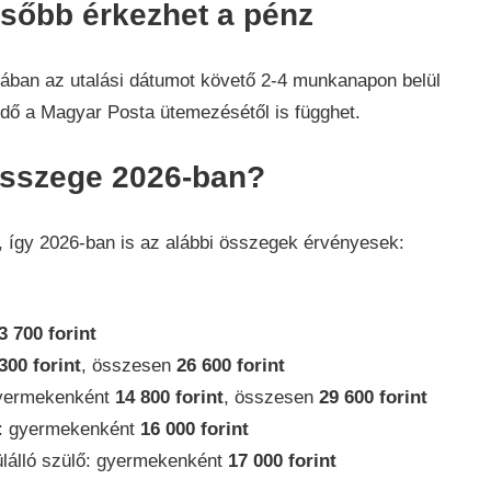
ésőbb érkezhet a pénz
talában az utalási dátumot követő 2-4 munkanapon belül
 idő a Magyar Posta ütemezésétől is függhet.
összege 2026-ban?
n, így 2026-ban is az alábbi összegek érvényesek:
3 700 forint
300 forint
, összesen
26 600 forint
 gyermekenként
14 800 forint
, összesen
29 600 forint
d: gyermekenként
16 000 forint
lálló szülő: gyermekenként
17 000 forint