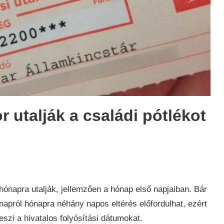
r utalják a családi pótlékot
ság
,
hónapra utalják, jellemzően a hónap első napjaiban. Bár
ónapról hónapra néhány napos eltérés előfordulhat, ezért
zi a hivatalos folyósítási dátumokat.