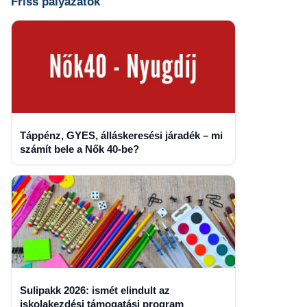
Friss pályázatok
Táppénz, GYES, álláskeresési járadék – mi
számít bele a Nők 40-be?
Sulipakk 2026: ismét elindult az
iskolakezdési támogatási program