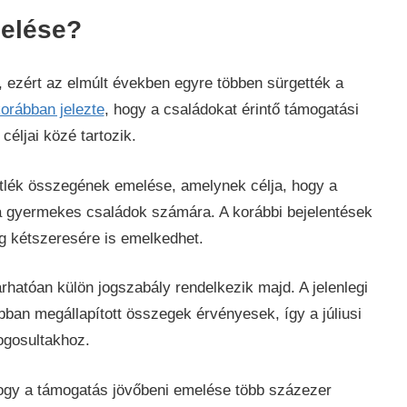
melése?
, ezért az elmúlt években egyre többen sürgették a
orábban jelezte
, hogy a családokat érintő támogatási
céljai közé tartozik.
ótlék összegének emelése, amelynek célja, hogy a
a gyermekes családok számára. A korábbi bejelentések
eg kétszeresére is emelkedhet.
hatóan külön jogszabály rendelkezik majd. A jelenlegi
bban megállapított összegek érvényesek, így a júliusi
ogosultakhoz.
ogy a támogatás jövőbeni emelése több százezer