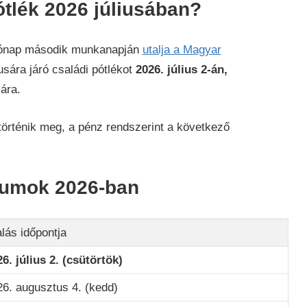
ótlék 2026 júliusában?
 hónap második munkanapján
utalja a Magyar
usára járó családi pótlékot
2026. július 2-án,
ára.
örténik meg, a pénz rendszerint a következő
átumok 2026-ban
lás időpontja
6. július 2. (csütörtök)
26. augusztus 4. (kedd)