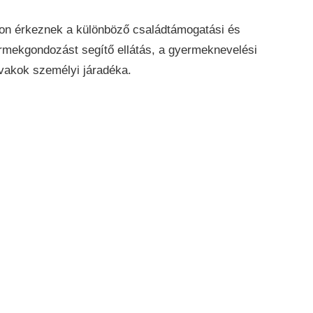
kon érkeznek a különböző családtámogatási és
yermekgondozást segítő ellátás, a gyermeknevelési
vakok személyi járadéka.