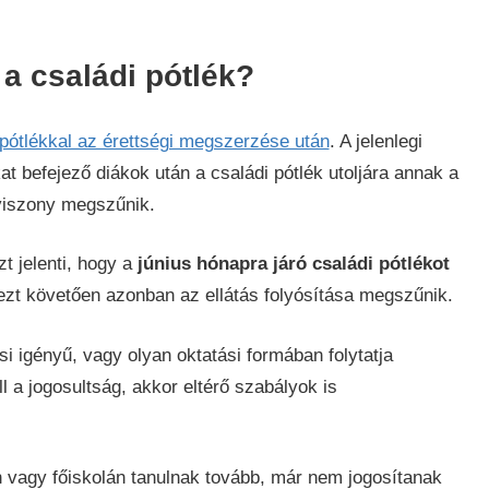
 a családi pótlék?
 pótlékkal az érettségi megszerzése után
. A jelenlegi
t befejező diákok után a családi pótlék utoljára annak a
gviszony megszűnik.
t jelenti, hogy a
június hónapra járó családi pótlékot
 ezt követően azonban az ellátás folyósítása megszűnik.
ési igényű, vagy olyan oktatási formában folytatja
l a jogosultság, akkor eltérő szabályok is
 vagy főiskolán tanulnak tovább, már nem jogosítanak