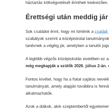
háztartás költségvetését érintheti kedvezően.
Érettségi után meddig jár
Sok családot érint, hogy mi történik a
családi
szabályok szerint a középiskolai tanulmányoka
tanévnek a végéig jár, amelyben a tanulói jo
A legtöbb végzős középiskolás esetében ez az
még megkapják a szülők 2026. július 2-án
,
Fontos kivétel, hogy ha a fiatal sajátos nevel
tanulmányait, amely alapján továbbra is fennál
alkalmazhatók.
Azok a diákok, akik szeptembertől egyetemen