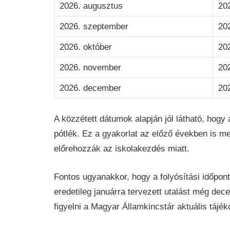
2026. augusztus
202
2026. szeptember
202
2026. október
20
2026. november
20
2026. december
202
A közzétett dátumok alapján jól látható, hogy
pótlék. Ez a gyakorlat az előző években is meg
előrehozzák az iskolakezdés miatt.
Fontos ugyanakkor, hogy a folyósítási időpon
eredetileg januárra tervezett utalást még dec
figyelni a Magyar Államkincstár aktuális tájék