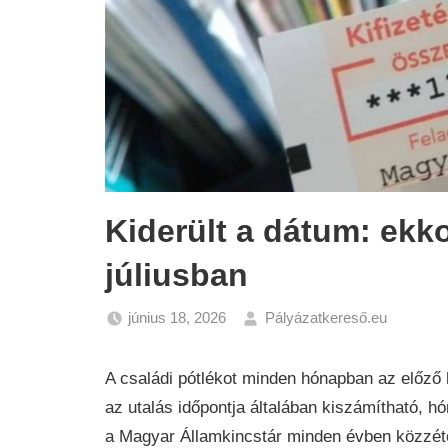
Kiderült a dátum: ekko
júliusban
június 18, 2026
Pályázatkereső.eu
Gazda
Hírek
A családi pótlékot minden hónapban az előző 
az utalás időpontja általában kiszámítható, h
a Magyar Államkincstár minden évben közzétes