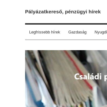
Skip
to
Pályázatkereső, pénzügyi hírek
content
Legfrissebb hírek
Gazdaság
Nyugdí