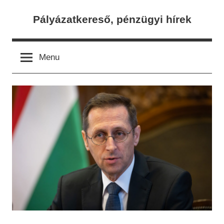
Skip
Pályázatkereső, pénzügyi hírek
to
content
Menu