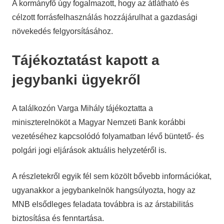
A kormányfő úgy fogalmazott, hogy az átlátható és
célzott forrásfelhasználás hozzájárulhat a gazdasági
növekedés felgyorsításához.
Tájékoztatást kapott a
jegybanki ügyekről
A találkozón Varga Mihály tájékoztatta a
miniszterelnököt a Magyar Nemzeti Bank korábbi
vezetéséhez kapcsolódó folyamatban lévő büntető- és
polgári jogi eljárások aktuális helyzetéről is.
A részletekről egyik fél sem közölt bővebb információkat,
ugyanakkor a jegybankelnök hangsúlyozta, hogy az
MNB elsődleges feladata továbbra is az árstabilitás
biztosítása és fenntartása.