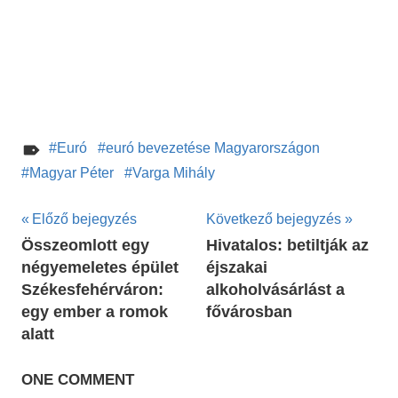
Euró
euró bevezetése Magyarországon
Magyar Péter
Varga Mihály
Bejegyzés
Előző bejegyzés
Következő bejegyzés
Összeomlott egy
Hivatalos: betiltják az
navigáció
négyemeletes épület
éjszakai
Székesfehérváron:
alkoholvásárlást a
egy ember a romok
fővárosban
alatt
ONE COMMENT