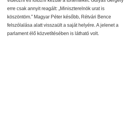
videózni és fotózni kezdte a történteket. Gulyás Gergely
erre csak annyit reagált: „Miniszterelnök urat is
köszöntöm.” Magyar Péter később, Rétvári Bence
felszólalása alatt visszaült a saját helyére. A jelenet a
parlament élő közvetítésében is látható volt.