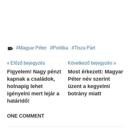
Magyar Péter
Politika
Tisza Párt
Bejegyzés
Előző bejegyzés
Következő bejegyzés
Figyelem! Nagy pénzt
Most érkezett: Magyar
navigáció
kapnak a családok,
Péter név szerint
holnapig lehet
üzent a kegyelmi
igényelni mert lejár a
botrány miatt
határidő!
ONE COMMENT