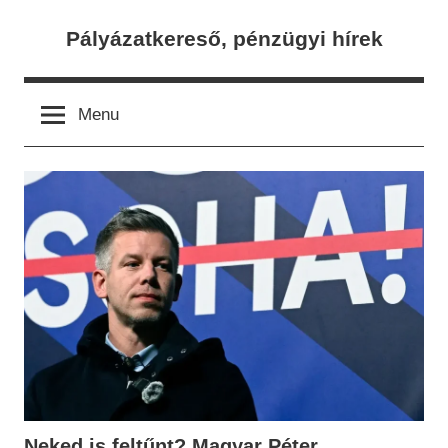
Skip
Pályázatkereső, pénzügyi hírek
to
content
Menu
Neked is feltűnt? Magyar Péter