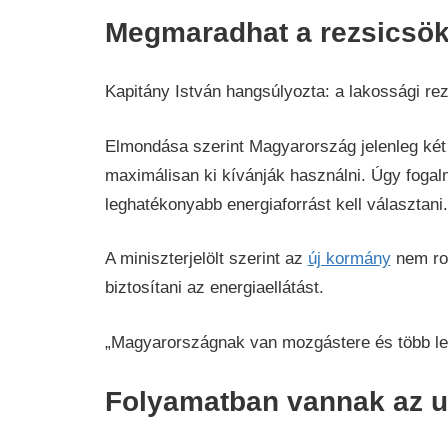
Megmaradhat a rezsicsö
Kapitány István hangsúlyozta: a lakossági rez
Elmondása szerint Magyarország jelenleg két 
maximálisan ki kívánják használni. Úgy fogal
leghatékonyabb energiaforrást kell választani.
A miniszterjelölt szerint az
új kormány
nem ros
biztosítani az energiaellátást.
„Magyarországnak van mozgástere és több leh
Folyamatban vannak az u