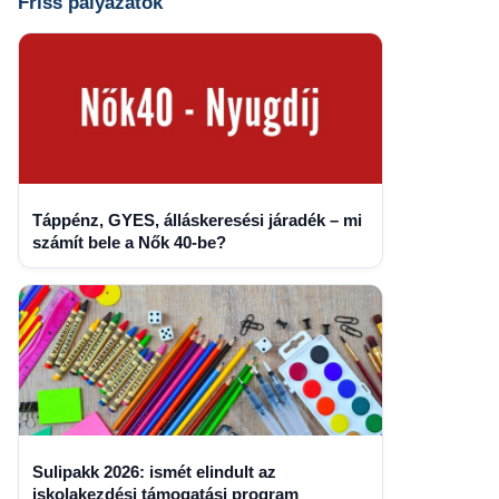
Friss pályázatok
Táppénz, GYES, álláskeresési járadék – mi
számít bele a Nők 40-be?
Sulipakk 2026: ismét elindult az
iskolakezdési támogatási program