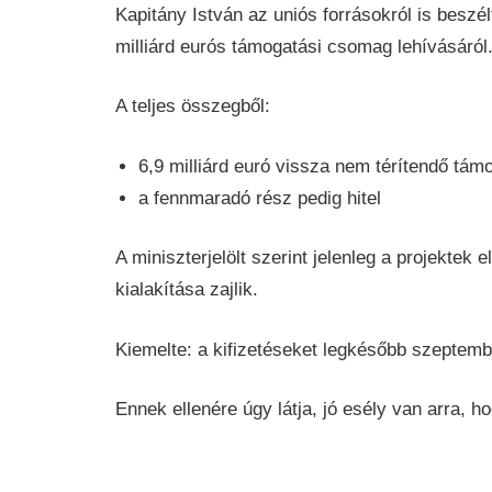
Kapitány István az uniós forrásokról is besz
milliárd eurós támogatási csomag lehívásáról
A teljes összegből:
6,9 milliárd euró vissza nem térítendő tám
a fennmaradó rész pedig hitel
A miniszterjelölt szerint jelenleg a projektek
kialakítása zajlik.
Kiemelte: a kifizetéseket legkésőbb szeptember
Ennek ellenére úgy látja, jó esély van arra, 