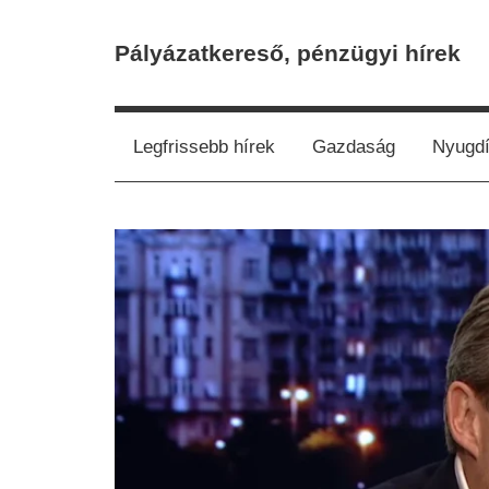
Skip
to
Pályázatkereső, pénzügyi hírek
content
Legfrissebb hírek
Gazdaság
Nyugdí