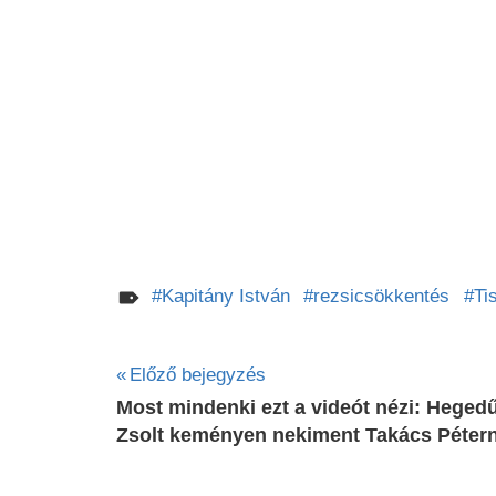
Kapitány István
rezsicsökkentés
Ti
Bejegyzés
Előző bejegyzés
Most mindenki ezt a videót nézi: Heged
navigáció
Zsolt keményen nekiment Takács Péter