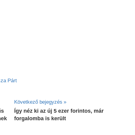
sza Párt
Következő bejegyzés
űs
Így néz ki az új 5 ezer forintos, már
nek
forgalomba is került