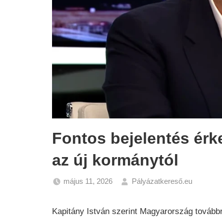
Fontos bejelentés érk
az új kormánytól
május 11, 2026
Pályázatkereső.eu
Gazda
Hírek
Kapitány István
szerint Magyarország továbbr