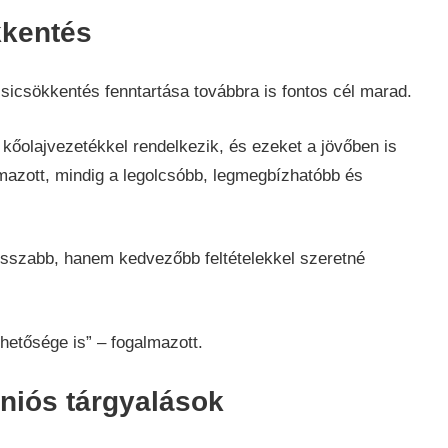
kkentés
sicsökkentés fenntartása továbbra is fontos cél marad.
kőolajvezetékkel rendelkezik, és ezeket a jövőben is
mazott, mindig a legolcsóbb, legmegbízhatóbb és
szabb, hanem kedvezőbb feltételekkel szeretné
etősége is” – fogalmazott.
niós tárgyalások