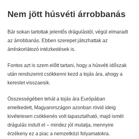
Nem jött húsvéti árrobbanás
Bár sokan tartottak jelentős drágulástól, végül elmaradt
az árrobbanás. Ebben szerepet játszhattak az
árréskorlátozó intézkedések is.
Fontos azt is szem előtt tartani, hogy a húsvéti időszak
után rendszerint csökkenni kezd a tojás ára, ahogy a
kereslet visszaesik.
Összességében tehát a tojás ára Európában
emelkedett, Magyarországon azonban rövid ideig
kivételesen csökkenés volt tapasztalható, majd ismét
drágulás indult el – mindez jól mutatja, mennyire
érzékeny ez a piac a nemzetközi folyamatokra.