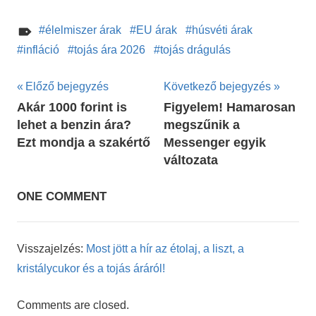
élelmiszer árak
EU árak
húsvéti árak
infláció
tojás ára 2026
tojás drágulás
Bejegyzés
Előző bejegyzés
Következő bejegyzés
Akár 1000 forint is
Figyelem! Hamarosan
navigáció
lehet a benzin ára?
megszűnik a
Ezt mondja a szakértő
Messenger egyik
változata
ONE COMMENT
Visszajelzés:
Most jött a hír az étolaj, a liszt, a
kristálycukor és a tojás áráról!
Comments are closed.