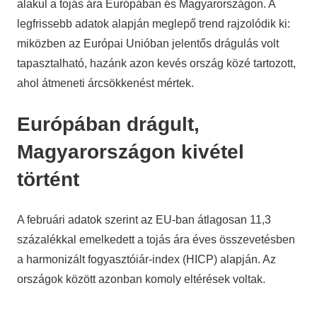
alakul a tojás ára Európában és Magyarországon. A
legfrissebb adatok alapján meglepő trend rajzolódik ki:
miközben az Európai Unióban jelentős drágulás volt
tapasztalható, hazánk azon kevés ország közé tartozott,
ahol átmeneti árcsökkenést mértek.
Európában drágult,
Magyarországon kivétel
történt
A februári adatok szerint az EU-ban átlagosan 11,3
százalékkal emelkedett a tojás ára éves összevetésben
a harmonizált fogyasztóiár-index (HICP) alapján. Az
országok között azonban komoly eltérések voltak.