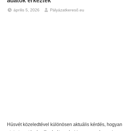
adatok érkeztek
április 5, 2026
Pályázatkereső.eu
Gazdaság
,
Hírek
Húsvét közeledtével különösen aktuális kérdés, hogyan