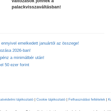
változások jönnek a
palackvisszaváltásban!
ennyivel emelkedett januártól az összege!
lyozása 2026-ban!
zpénz a minimálbér után!
el 50 ezer forint
atvédelmi tájékoztató
|
Cookie tájékoztató
|
Felhasználási feltételek
|
K