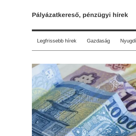
Skip
to
Pályázatkereső, pénzügyi hírek
content
Legfrissebb hírek
Gazdaság
Nyugdí