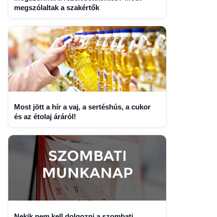
megszólaltak a szakértők
Most jött a hír a vaj, a sertéshús, a cukor
és az étolaj áráról!
Nekik nem kell dolgozni a szombati