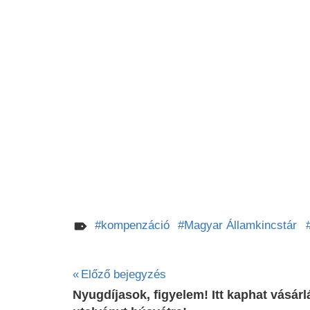
kompenzáció
Magyar Államkincstár
Bejegyzés
Előző bejegyzés
Nyugdíjasok, figyelem! Itt kaphat vásárl
navigáció