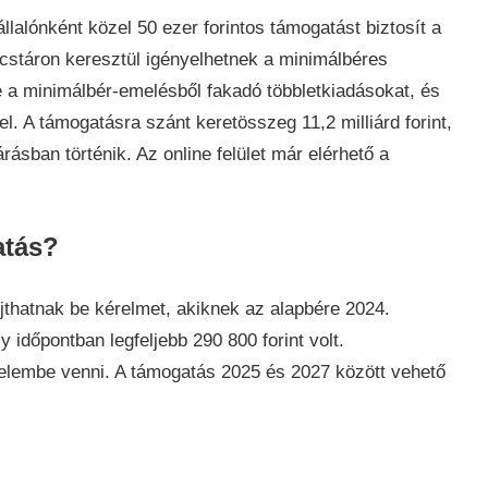
lónként közel 50 ezer forintos támogatást biztosít a
cstáron keresztül igényelhetnek a minimálbéres
zatok
,
e a minimálbér-emelésből fakadó többletkiadásokat, és
aság
,
el. A támogatásra szánt keretösszeg 11,2 milliárd forint,
rásban történik. Az online felület már elérhető a
atás?
jthatnak be kérelmet, akiknek az alapbére 2024.
időpontban legfeljebb 290 800 forint volt.
yelembe venni. A támogatás 2025 és 2027 között vehető