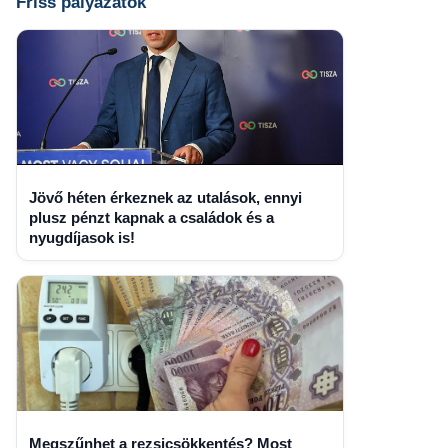
Friss pályázatok
Jövő héten érkeznek az utalások, ennyi
plusz pénzt kapnak a családok és a
nyugdíjasok is!
Megszűnhet a rezsicsökkentés? Most