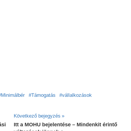
Minimálbér
Támogatás
vállalkozások
Következő bejegyzés
ási
Itt a MOHU bejelentése – Mindenkit érintő