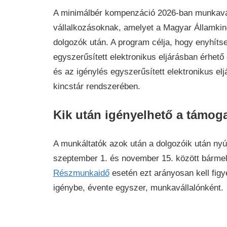
hírek
A minimálbér kompenzáció 2026-ban munkaválla
-
vállalkozásoknak, amelyet a Magyar Államkin
Pályá
dolgozók után. A program célja, hogy enyhíts
Gazd
egyszerűsített elektronikus eljárásban érhető 
Hírek
és az igénylés egyszerűsített elektronikus eljá
kincstár rendszerében.
Kik után igényelhető a támog
A munkáltatók azok után a dolgozóik után nyú
szeptember 1. és november 15. között bármely 
Részmunkaidő
esetén ezt arányosan kell fig
igénybe, évente egyszer, munkavállalónként.