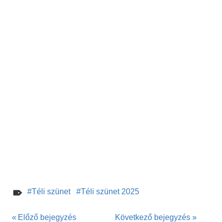
Téli szünet
Téli szünet 2025
Bejegyzés
Előző bejegyzés
Következő bejegyzés