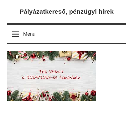
Skip
Pályázatkereső, pénzügyi hírek
to
content
Menu