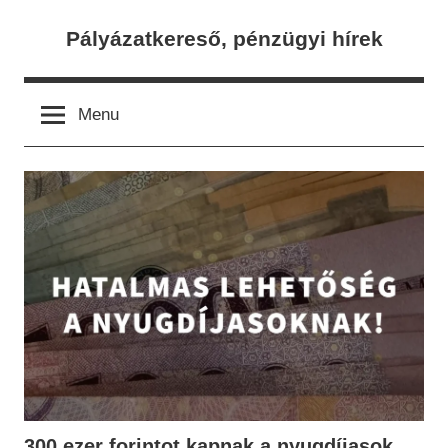
Skip
Pályázatkereső, pénzügyi hírek
to
content
Menu
300 ezer forintot kapnak a nyugdíjasok,