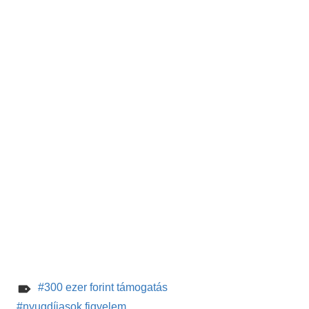
300 ezer forint támogatás
nyugdíjasok figyelem