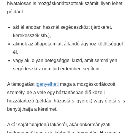
hivatalosan is mozgáskorlátozottnak számít. Ilyen lehet
például:
aki állandóan használ segédeszközt (járókeret,
kerekesszék stb.),
akinek az állapota miatt állandó ágyhoz kötöttséggel
él,
vagy aki olyan betegséggel küzd, amit semmilyen
segédeszköz nem tud érdemben segíteni.
A támogatást
igényelheti
maga a mozgáskorlátozott
személy, de a vele egy háztartásban élő közeli
hozzátartozó (például házastárs, gyerek) vagy élettárs is
benyújthatja a kérelmet.
Akár saját tulajdonú lakásról, akár önkormányzati
bérleményről van szó, kérhető a támogatás. Ha nem a