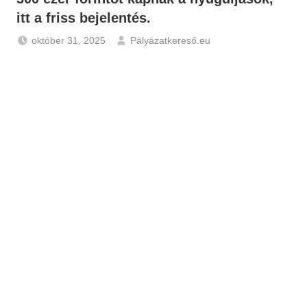
itt a friss bejelentés.
október 31, 2025
Pályázatkereső.eu
Friss
hírek
-
Pályázatok
,
Gazdaság
,
Hírek
,
Nyugdíj