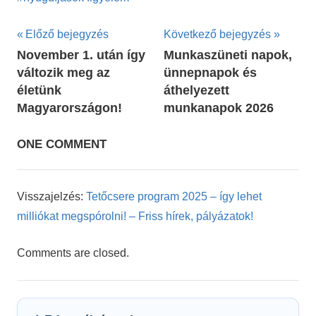
Bejegyzés
Előző bejegyzés
Következő bejegyzés
November 1. után így
Munkaszüneti napok,
navigáció
változik meg az
ünnepnapok és
életünk
áthelyezett
Magyarországon!
munkanapok 2026
ONE COMMENT
Visszajelzés:
Tetőcsere program 2025 – így lehet
milliókat megspórolni! – Friss hírek, pályázatok!
Comments are closed.