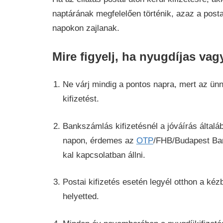
naptárának megfelelően történik, azaz a posta
napokon zajlanak.
Mire figyelj, ha nyugdíjas vag
Ne várj mindig a pontos napra, mert az ü
kifizetést.
Bankszámlás kifizetésnél a jóváírás által
napon, érdemes az
OTP
/FHB/Budapest Bank
kal kapcsolatban állni.
Postai kifizetés esetén legyél otthon a kéz
helyetted.