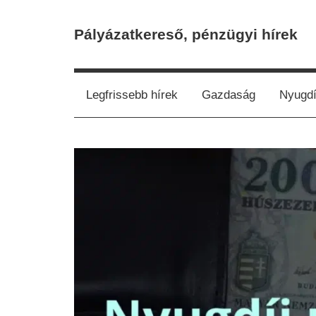
Skip
to
Pályázatkereső, pénzügyi hírek
content
Legfrissebb hírek
Gazdaság
Nyugdí