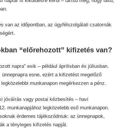
 naptár is kiküldésre kerül – tartsd meg, hogy lásd,
ban.
s van az időpontban, az ügyfélszolgálati csatornák
ségért.
kban “előrehozott” kifizetés van?
ozott napra” esik – például áprilisban és júliusban.
 ünnepnapra esne, ezért a kifizetést megelőző
 a legközelebbi munkanapon megérkezzen a pénz.
i jóváírás vagy postai kézbesítés – havi
p 12. munkanapjához legközelebb eső munkanapon.
jasoknak érdemes tájékozódniuk: az ünnepnapok,
k a tényleges kifizetés napját.