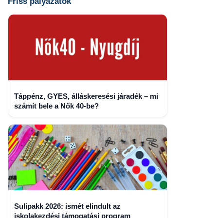
Friss pályázatok
Táppénz, GYES, álláskeresési járadék – mi
számít bele a Nők 40-be?
Sulipakk 2026: ismét elindult az
iskolakezdési támogatási program