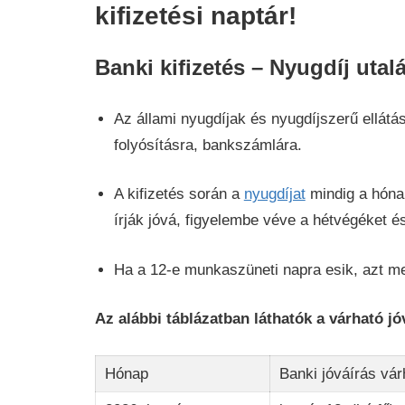
kifizetési naptár!
Banki kifizetés – Nyugdíj utal
Az állami nyugdíjak és nyugdíjszerű ellátá
folyósításra, bankszámlára.
A kifizetés során a
nyugdíjat
mindig a hóna
írják jóvá, figyelembe véve a hétvégéket é
Ha a 12-e munkaszüneti napra esik, azt me
Az alábbi táblázatban láthatók a várható jó
Hónap
Banki jóváírás vár