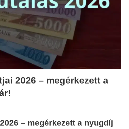
tjai 2026 – megérkezett a
ár!
aság
,
k
,
 2026 – megérkezett a nyugdíj
díj