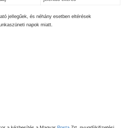
ató jellegűek, és néhány esetben eltérések
nkaszüneti napok miatt.
akkor a kézbesítés a Magyar
Posta
Zrt. nyugdíjkifizetési