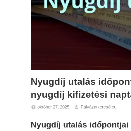
Nyugdíj utalás időpon
nyugdíj kifizetési napt
október 27, 2025
Pályázatkereső.eu
Gazd
Híre
Nyugdíj utalás időpontjai
Nyug