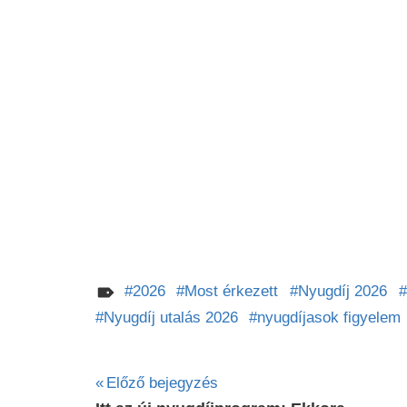
2026
Most érkezett
Nyugdíj 2026
Nyugdíj utalás 2026
nyugdíjasok figyelem
Bejegyzés
Előző bejegyzés