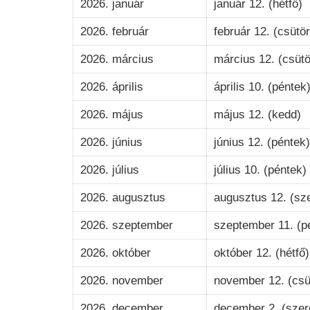
2026. január
január 12. (hétfő)
2026. február
február 12. (csütör
2026. március
március 12. (csütö
2026. április
április 10. (péntek
2026. május
május 12. (kedd)
2026. június
június 12. (péntek)
2026. július
július 10. (péntek)
2026. augusztus
augusztus 12. (sz
2026. szeptember
szeptember 11. (p
2026. október
október 12. (hétfő)
2026. november
november 12. (csü
2026. december
december 2. (szer