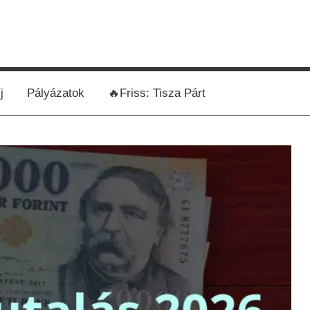
j
Pályázatok
🔥Friss: Tisza Párt