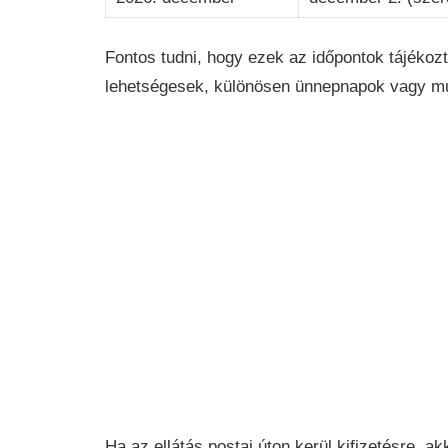
Fontos tudni, hogy ezek az időpontok tájékozt
lehetségesek, különösen ünnepnapok vagy mu
Ha az ellátás postai úton kerül kifizetésre, 