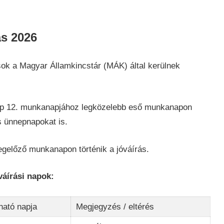
ás 2026
sok a Magyar Államkincstár (MÁK) által kerülnek
p 12. munkanapjához legközelebb eső munkanapon
s ünnepnapokat is.
gelőző munkanapon történik a jóváírás.
váírási napok:
ható napja
Megjegyzés / eltérés