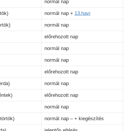
normál nap
tök)
normál nap +
13.havi
rtök)
normál nap
)
előrehozott nap
normál nap
normál nap
előrehozott nap
erda)
normál nap
éntek)
előrehozott nap
normál nap
törtök)
normál nap – + kiegészítés
da)
jelentős eltérés