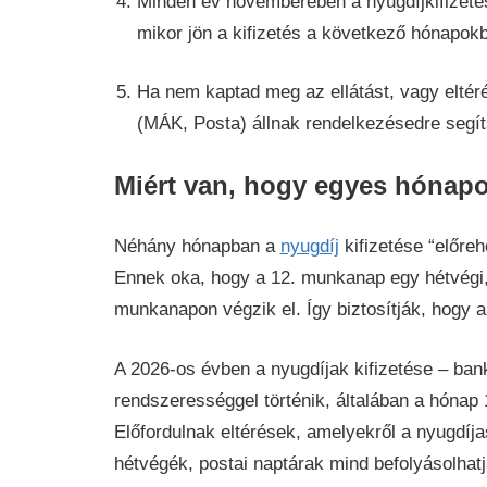
Minden év novemberében a nyugdíjkifizetési
mikor jön a kifizetés a következő hónapok
Ha nem kaptad meg az ellátást, vagy eltéré
(MÁK, Posta) állnak rendelkezésedre segít
Miért van, hogy egyes hónapo
Néhány hónapban a
nyugdíj
kifizetése “előreh
Ennek oka, hogy a 12. munkanap egy hétvégi,
munkanapon végzik el. Így biztosítják, hogy
A 2026-os évben a nyugdíjak kifizetése – bank
rendszerességgel történik, általában a hóna
Előfordulnak eltérések, amelyekről a nyugdí
hétvégék, postai naptárak mind befolyásolhatjá