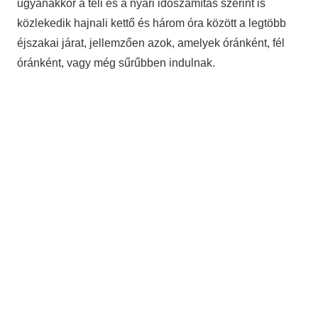
ugyanakkor a téli és a nyári időszámítás szerint is
közlekedik hajnali kettő és három óra között a legtöbb
éjszakai járat, jellemzően azok, amelyek óránként, fél
óránként, vagy még sűrűbben indulnak.