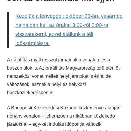
Kezdjük a lényeggel: október 26-án, vasárnap
hajnalban kell az órákat 3:00-ról 2:00-ra
visszatekerni, ezzel átállunk a téli
időszámításra.
Az átállítás miatt rosszul járhatnak a vonaton, és a
buszon ülők is. Az óraállítás Magyarország területén öt
nemzetközi vonat mellett helyi járatokat is érint, de
változások lesznek a helyi és helyközi
buszközlekedésben is.
A Budapesti Közlekedési Központ közleménye alapján
néhány vonalon – jellemzően a ritkábban közlekedő
járatoknál – egy-két indulás időpontja változik,