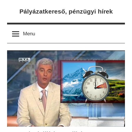
Skip
Pályázatkereső, pénzügyi hírek
to
content
Menu