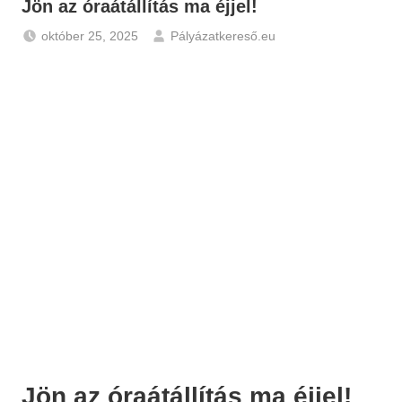
Jön az óraátállítás ma éjjel!
október 25, 2025
Pályázatkereső.eu
Hírek
Jön az óraátállítás ma éjjel!