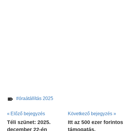
óraátállítás 2025
Bejegyzés
Előző bejegyzés
Következő bejegyzés
Téli szünet: 2025.
Itt az 500 ezer forintos
navigáció
december 22-én
támogatás,