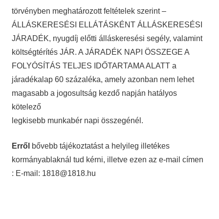
törvényben meghatározott feltételek szerint –
ÁLLÁSKERESÉSI ELLÁTÁSKÉNT ÁLLÁSKERESÉSI
JÁRADÉK, nyugdíj előtti álláskeresési segély, valamint
költségtérítés JÁR. A JÁRADÉK NAPI ÖSSZEGE A
FOLYÓSÍTÁS TELJES IDŐTARTAMA ALATT a
járadékalap 60 százaléka, amely azonban nem lehet
magasabb a jogosultság kezdő napján hatályos
kötelező
legkisebb munkabér napi összegénél.
Erről
bővebb tájékoztatást a helyileg illetékes
kormányablaknál tud kérni, illetve ezen az e-mail címen
: E-mail: 1818@1818.hu