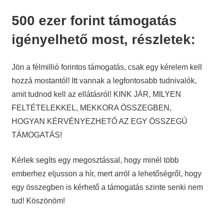
Friss
hírek
500 ezer forint támogatás
-
igényelhető most, részletek:
Pályázatok
,
Hírek
Jön a félmillió forintos támogatás, csak egy kérelem kell
hozzá mostantól! Itt vannak a legfontosabb tudnivalók,
amit tudnod kell az ellátásról! KINK JÁR, MILYEN
FELTÉTELEKKEL, MEKKORA ÖSSZEGBEN,
HOGYAN KÉRVÉNYEZHETŐ AZ EGY ÖSSZEGŰ
TÁMOGATÁS!
Kérlek segíts egy megosztással, hogy minél több
emberhez eljusson a hír, mert arról a lehetőségről, hogy
egy összegben is kérhető a támogatás szinte senki nem
tud! Köszönöm!