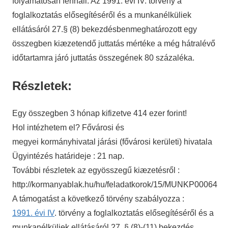
folyamatosan fennáll. Az 1991. évi IV. törvény a
foglalkoztatás elősegítéséről és a munkanélküliek
ellátásáról 27.§ (8) bekezdésbenmeghatározott egy
összegben kiæzetendő juttatás mértéke a még hátralévő
időtartamra járó juttatás összegének 80 százaléka.
Részletek:
Egy összegben 3 hónap kifizetve 414 ezer forint!
Hol intézhetem el? Fővárosi és
megyei kormányhivatal járási (fővárosi kerületi) hivatala
Ügyintézés határideje : 21 nap.
További részletek az egyösszegű kiæzetésről :
http://kormanyablak.hu/hu/feladatkorok/15/MUNKP00064
A támogatást a következő törvény szabályozza :
1991. évi IV
. törvény a foglalkoztatás elősegítéséről és a
munkanélküliek ellátásáról 27. § (8)-(11) bekezdés,