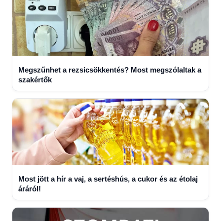
Megszűnhet a rezsicsökkentés? Most megszólaltak a
szakértők
Most jött a hír a vaj, a sertéshús, a cukor és az étolaj
áráról!