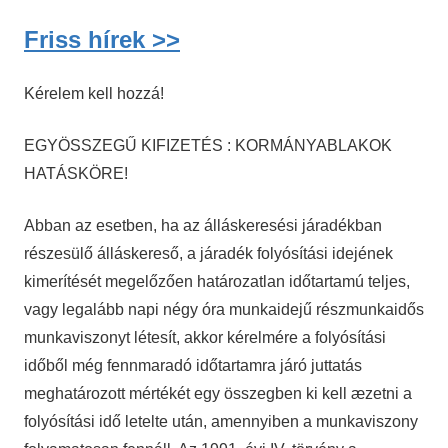
Friss hírek >>
Kérelem kell hozzá!
EGYÖSSZEGŰ KIFIZETÉS : KORMÁNYABLAKOK
HATÁSKÖRE!
Abban az esetben, ha az álláskeresési járadékban
részesülő álláskereső, a járadék folyósítási idejének
kimerítését megelőzően határozatlan időtartamú teljes,
vagy legalább napi négy óra munkaidejű részmunkaidős
munkaviszonyt létesít, akkor kérelmére a folyósítási
időből még fennmaradó időtartamra járó juttatás
meghatározott mértékét egy összegben ki kell æzetni a
folyósítási idő letelte után, amennyiben a munkaviszony