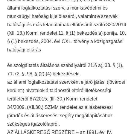
állami foglalkoztatási szerv, a munkavédelmi és
munkaügyi hatóság kijelöléséről, valamint e szervek
hatósági és más feladatainak ellátásáról szóló 320/2014
(XII. 13.) Korm. rendelet 11. § (1) bekezdés a) pontja, 10.
§ (1) bekezdés, 2004. évi CXL. törvény a közigazgatási
hatósági eljárás
és szolgáltatás általános szabályairól 21.§ a), 33. § (1),
71-72. §, 98. § (2)-(4) bekezdések,
az állami foglalkoztatási szervként eljáró járási (fővárosi
kerületi) hivatalok általánostól eltérő illetékességi
területéről 67/2015. (III. 30.) Korm. rendelet
34/2009. (XII.30.) SZMM rendelet az álláskeresési
járadék és álláskeresési segély megállapításához
szükséges igazolólapról.
AZ ÁLLÁSKERESŐ RÉSZÉRE – az 1991. évi IV.