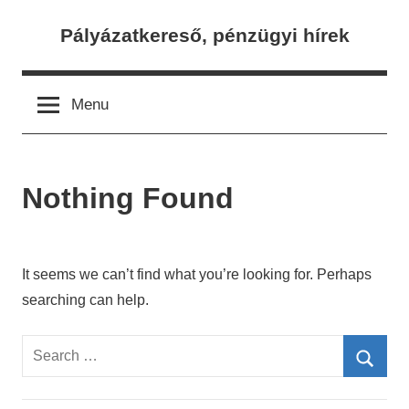
Skip
Pályázatkereső, pénzügyi hírek
to
content
Menu
Nothing Found
It seems we can’t find what you’re looking for. Perhaps
searching can help.
Search
for:
Searc