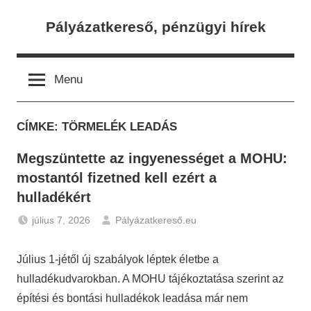
Skip
Pályázatkereső, pénzügyi hírek
to
content
Menu
CÍMKE:
TÖRMELÉK LEADÁS
Megszüntette az ingyenességet a MOHU:
mostantól fizetned kell ezért a
hulladékért
július 7, 2026
Pályázatkereső.eu
Hírek
Július 1-jétől új szabályok léptek életbe a
hulladékudvarokban. A MOHU tájékoztatása szerint az
építési és bontási hulladékok leadása már nem