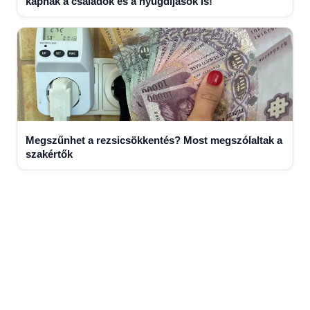
kapnak a családok és a nyugdíjasok is!
Megszűnhet a rezsicsökkentés? Most megszólaltak a
szakértők