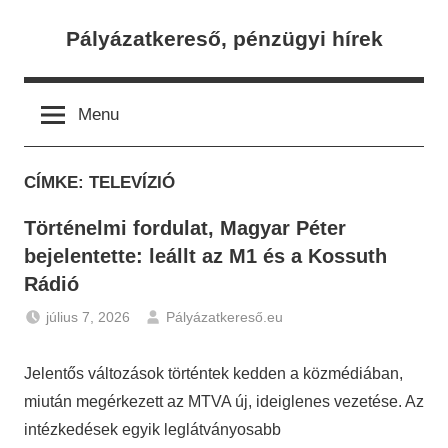
Skip
Pályázatkereső, pénzügyi hírek
to
content
Menu
CÍMKE:
TELEVÍZIÓ
Történelmi fordulat, Magyar Péter
bejelentette: leállt az M1 és a Kossuth
Rádió
július 7, 2026
Pályázatkereső.eu
Hírek
Jelentős változások történtek kedden a közmédiában,
miután megérkezett az MTVA új, ideiglenes vezetése. Az
intézkedések egyik leglátványosabb