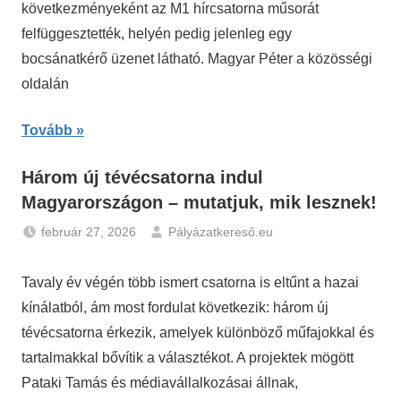
következményeként az M1 hírcsatorna műsorát
felfüggesztették, helyén pedig jelenleg egy
bocsánatkérő üzenet látható. Magyar Péter a közösségi
oldalán
Tovább
Három új tévécsatorna indul
Magyarországon – mutatjuk, mik lesznek!
február 27, 2026
Pályázatkereső.eu
Hírek
Tavaly év végén több ismert csatorna is eltűnt a hazai
kínálatból, ám most fordulat következik: három új
tévécsatorna érkezik, amelyek különböző műfajokkal és
tartalmakkal bővítik a választékot. A projektek mögött
Pataki Tamás és médiavállalkozásai állnak,