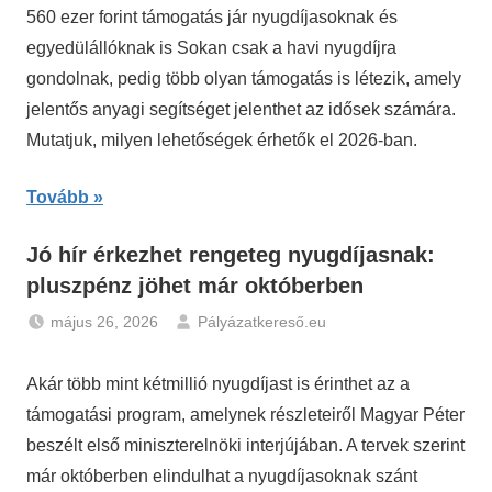
Hírek
560 ezer forint támogatás jár nyugdíjasoknak és
egyedülállóknak is Sokan csak a havi nyugdíjra
gondolnak, pedig több olyan támogatás is létezik, amely
jelentős anyagi segítséget jelenthet az idősek számára.
Mutatjuk, milyen lehetőségek érhetők el 2026-ban.
Tovább
Jó hír érkezhet rengeteg nyugdíjasnak:
pluszpénz jöhet már októberben
május 26, 2026
Pályázatkereső.eu
Hírek
,
Nyugdíj
Akár több mint kétmillió nyugdíjast is érinthet az a
támogatási program, amelynek részleteiről Magyar Péter
beszélt első miniszterelnöki interjújában. A tervek szerint
már októberben elindulhat a nyugdíjasoknak szánt