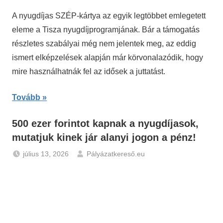
Hírek
,
A nyugdíjas SZÉP-kártya az egyik legtöbbet emlegetett
Nyugdíj
eleme a Tisza nyugdíjprogramjának. Bár a támogatás
részletes szabályai még nem jelentek meg, az eddig
ismert elképzelések alapján már körvonalazódik, hogy
mire használhatnák fel az idősek a juttatást.
Tovább
500 ezer forintot kapnak a nyugdíjasok,
mutatjuk kinek jár alanyi jogon a pénz!
július 13, 2026
Pályázatkereső.eu
Gazdaság
,
Hírek
,
Nyugdíj