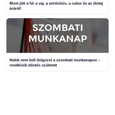
Most jött a hír a vaj, a sertéshús, a cukor és az étolaj
áráról!
Nekik nem kell dolgozni a szombati munkanapon –
rendkívüli döntés született