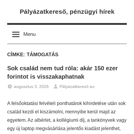
Skip
Pályázatkereső, pénzügyi hírek
to
content
Menu
CÍMKE:
TÁMOGATÁS
Sok család nem tud róla: akár 150 ezer
forintot is visszakaphatnak
augusztus 3, 2026
Pályázatkereső.eu
Gazdaság
,
Hírek
A felsőoktatási felvételi ponthatárok kihirdetése után sok
család kezdi el kiszámolni, mennyibe kerül majd az
egyetem. Az albérlet, a kollégiumi díj, a tankönyvek vagy
egy új laptop megvásárlása jelentős kiadást jelenthet,