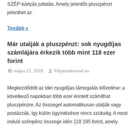
SZÉP-kártyás juttatás. Amely jelentős pluszpénzt
jelenthet az
Tovább
Már utalják a pluszpénzt: sok nyugdíjas
számlájára érkezik több mint 118 ezer
forint
május 21, 2026
Pályázatkereső.eu
Gazdaság
,
Nyugdíj
Megkezdődött az idei nyugdíjas támogatás kifizetése: a
következő napokban több ezer érintett számíthat
pluszpénzre. Az összeget automatikusan utalják vagy
postázzák, így külön ügyintézésre nincs szükség. A most
induló szénpénz összege idén 118 195 forint, amely