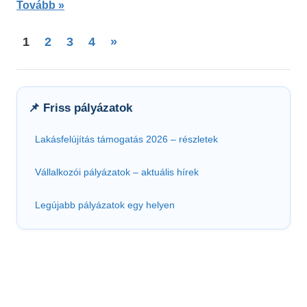
Tovább
Bejegyzések
Next
1
2
3
4
»
Posts
lapozása
📌 Friss pályázatok
Lakásfelújítás támogatás 2026 – részletek
Vállalkozói pályázatok – aktuális hírek
Legújabb pályázatok egy helyen