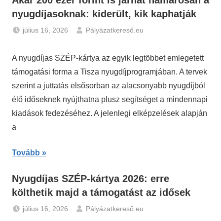
Akár 200 ezer forint is járhat hamarosan a
nyugdíjasoknak: kiderült, kik kaphatják
július 16, 2026
Pályázatkereső.eu
Hírek
,
Nyugdíj
A nyugdíjas SZÉP-kártya az egyik legtöbbet emlegetett
támogatási forma a Tisza nyugdíjprogramjában. A tervek
szerint a juttatás elsősorban az alacsonyabb nyugdíjból
élő időseknek nyújthatna plusz segítséget a mindennapi
kiadások fedezéséhez. A jelenlegi elképzelések alapján
a
Tovább
Nyugdíjas SZÉP-kártya 2026: erre
költhetik majd a támogatást az idősek
július 16, 2026
Pályázatkereső.eu
Gazdaság
,