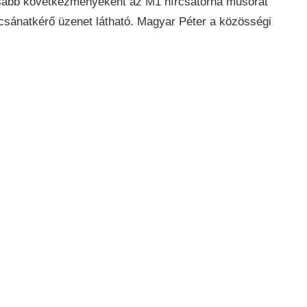
osabb következményeként az M1 hírcsatorna műsorát
ocsánatkérő üzenet látható. Magyar Péter a közösségi