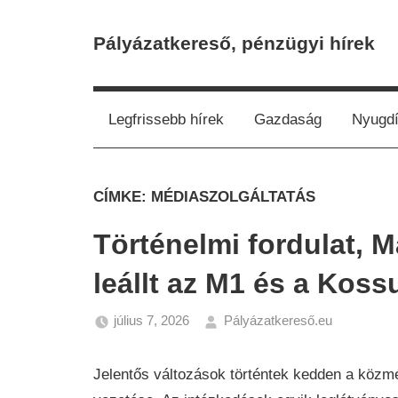
Skip
to
Pályázatkereső, pénzügyi hírek
content
Legfrissebb hírek
Gazdaság
Nyugdí
CÍMKE:
MÉDIASZOLGÁLTATÁS
Történelmi fordulat, M
leállt az M1 és a Koss
július 7, 2026
Pályázatkereső.eu
Hírek
Jelentős változások történtek kedden a közm