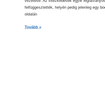
vezetése. Az intézkedések egyik leglátvány
felfüggesztették, helyén pedig jelenleg egy b
oldalán
Tovább