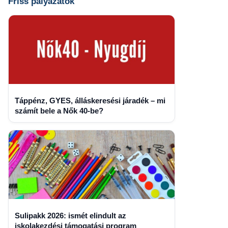
Friss pályázatok
Táppénz, GYES, álláskeresési járadék – mi
számít bele a Nők 40-be?
Sulipakk 2026: ismét elindult az
iskolakezdési támogatási program