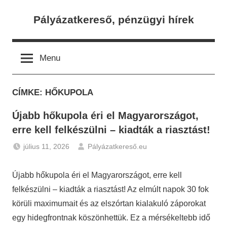
Skip
Pályázatkereső, pénzügyi hírek
to
content
Menu
CÍMKE:
HŐKUPOLA
Újabb hőkupola éri el Magyarországot,
erre kell felkészülni – kiadták a riasztást!
július 11, 2026
Pályázatkereső.eu
Hírek
Újabb hőkupola éri el Magyarországot, erre kell
felkészülni – kiadták a riasztást! Az elmúlt napok 30 fok
körüli maximumait és az elszórtan kialakuló záporokat
egy hidegfrontnak köszönhettük. Ez a mérsékeltebb idő