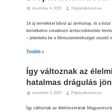
november 4, 2025
Pályázatkereső.eu
Gaz
Hír
14 új termékkel bővül az árrésstop, itt a list
termékekre vonatkozó árréscsökkentés fenntar
– jelentette be a Miniszterelnökséget vezető 
Tovább
Így változnak az élel
hatalmas drágulás jön
november 3, 2025
Pályázatkereső.eu
Gaz
Hír
Így változnak az élelmiszerárak Magyarorszá