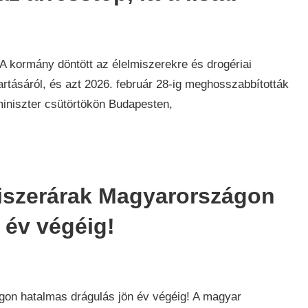
daság
,
ek
a! A kormány döntött az élelmiszerekre és drogériai
tásáról, és azt 2026. február 28-ig meghosszabbították
miniszter csütörtökön Budapesten,
miszerárak Magyarországon
 év végéig!
daság
,
ek
gon hatalmas drágulás jön év végéig! A magyar