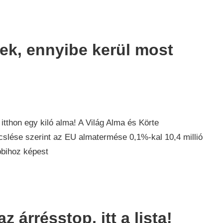
ek, ennyibe kerül most
zdaság
,
rek
tthon egy kiló alma! A Világ Alma és Körte
lése szerint az EU almatermése 0,1%-kal 10,4 millió
bbihoz képest
z árrésstop, itt a lista!