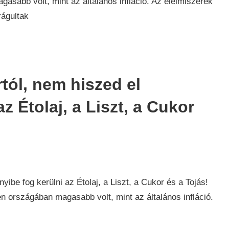
gasabb volt, mint az általános infláció. Az élelmiszerek
águltak
tól, nem hiszed el
z Étolaj, a Liszt, a Cukor
zdaság
,
rek
ibe fog kerülni az Étolaj, a Liszt, a Cukor és a Tojás!
en országában magasabb volt, mint az általános infláció.