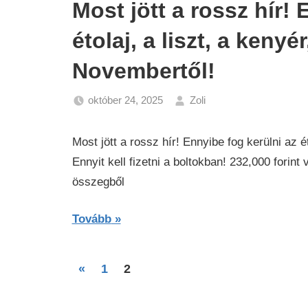
Most jött a rossz hír! 
étolaj, a liszt, a keny
Novembertől!
október 24, 2025
Zoli
Gazdaság
,
Hírek
Most jött a rossz hír! Ennyibe fog kerülni az é
Ennyit kell fizetni a boltokban! 232,000 forint
összegből
Tovább
Bejegyzések
Previous
«
1
2
Posts
lapozása