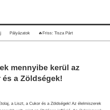
j
Pályázatok
🔥Friss: Tisza Párt
ek mennyibe kerül az
or és a Zöldségek!
ág
,
laj, a Liszt, a Cukor és a Zöldségek! Az élelmiszerek