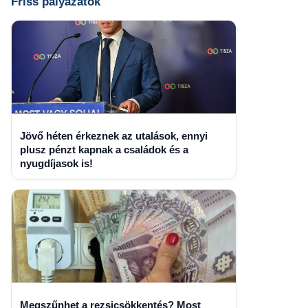
Friss pályázatok
Jövő héten érkeznek az utalások, ennyi
plusz pénzt kapnak a családok és a
nyugdíjasok is!
Megszűnhet a rezsicsökkentés? Most