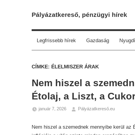
Skip
to
Pályázatkereső, pénzügyi hírek
content
Legfrissebb hírek
Gazdaság
Nyugdí
CÍMKE:
ÉLELMISZER ÁRAK
Nem hiszel a szemedn
Étolaj, a Liszt, a Cuk
január 7, 2026
Pályázatkereső.eu
Gazdas
Hírek
Nem hiszel a szemednek mennyibe kerül az Éto