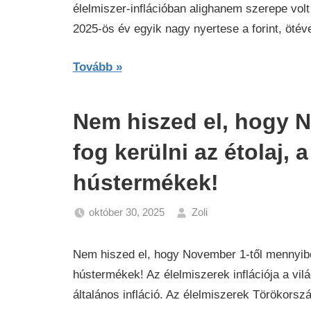
élelmiszer-inflációban alighanem szerepe vol
2025-ös év egyik nagy nyertese a forint, ötév
Tovább
Nem hiszed el, hogy 
fog kerülni az étolaj, a
hústermékek!
október 30, 2025
Zoli
Gazdaság
,
Hírek
Nem hiszed el, hogy November 1-től mennyibe f
hústermékek! Az élelmiszerek inflációja a vi
általános infláció. Az élelmiszerek Törökorsz