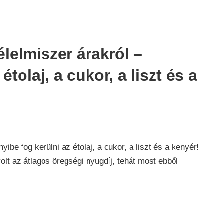
élelmiszer árakról –
étolaj, a cukor, a liszt és a
aság
,
k
yibe fog kerülni az étolaj, a cukor, a liszt és a kenyér!
 volt az átlagos öregségi nyugdíj, tehát most ebből