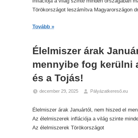
inflációja a világ szinte minden országában ma
Törökországot leszámítva Magyarországon dr
Tovább
Élelmiszer árak Január
mennyibe fog kerülni a
és a Tojás!
december 29, 2025
Pályázatkereső.eu
Ga
Hí
Élelmiszer árak Januártól, nem hiszed el menny
Az élelmiszerek inflációja a világ szinte mind
Az élelmiszerek Törökországot