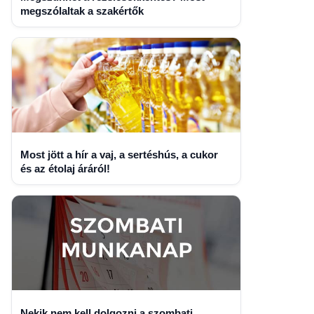
megszólaltak a szakértők
Most jött a hír a vaj, a sertéshús, a cukor
és az étolaj áráról!
Nekik nem kell dolgozni a szombati