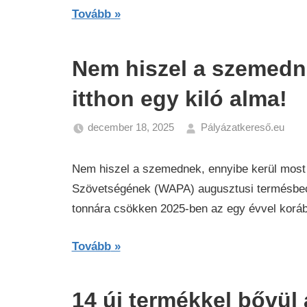
Tovább
Nem hiszel a szemedn
itthon egy kiló alma!
december 18, 2025
Pályázatkereső.eu
Ga
Hí
Nem hiszel a szemednek, ennyibe kerül most i
Szövetségének (WAPA) augusztusi termésbecs
tonnára csökken 2025-ben az egy évvel korá
Tovább
14 új termékkel bővül a