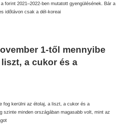
t a forint 2021–2022-ben mutatott gyengülésének. Bár a
es időtávon csak a dél-koreai
November 1-től mennyibe
 liszt, a cukor és a
og kerülni az étolaj, a liszt, a cukor és a
lág szinte minden országában magasabb volt, mint az
ágot