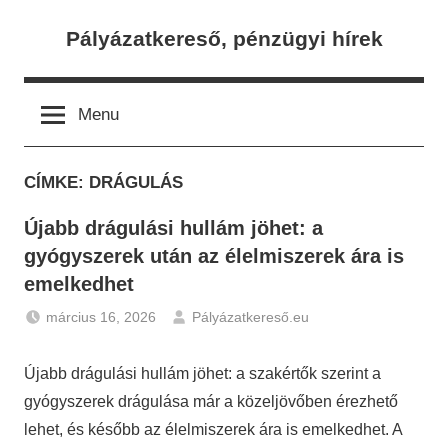
Skip
Pályázatkereső, pénzügyi hírek
to
content
Menu
CÍMKE:
DRÁGULÁS
Újabb drágulási hullám jöhet: a
gyógyszerek után az élelmiszerek ára is
emelkedhet
március 16, 2026
Pályázatkereső.eu
Gazdaság
,
Hírek
Újabb drágulási hullám jöhet: a szakértők szerint a
gyógyszerek drágulása már a közeljövőben érezhető
lehet, és később az élelmiszerek ára is emelkedhet. A