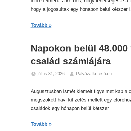
időre felmerül a kérdés, hogy lehetséges-e a c
hogy a jogosultak egy hónapon belül kétszer i
Tovább
Napokon belül 48.000 
család számlájára
július 31, 2026
Pályázatkereső.eu
Gazdas
Hírek
Augusztusban ismét kiemelt figyelmet kap a cs
megszokott havi kifizetés mellett egy előrehozo
családok egy hónapon belül kétszer
Tovább