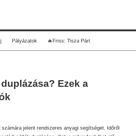
j
Pályázatok
🔥Friss: Tisza Párt
k duplázása? Ezek a
lók
zdaság
,
ek
 számára jelent rendszeres anyagi segítséget. Időről