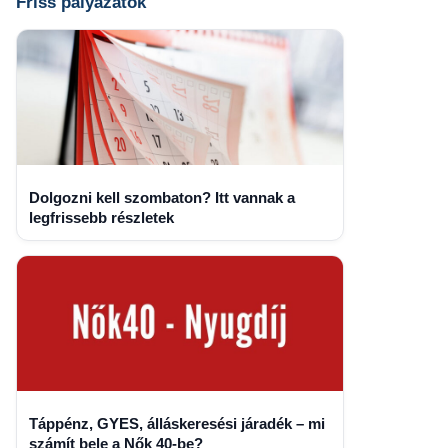
Friss pályázatok
Dolgozni kell szombaton? Itt vannak a
legfrissebb részletek
Táppénz, GYES, álláskeresési járadék – mi
számít bele a Nők 40-be?