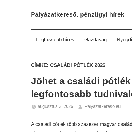
Skip
to
Pályázatkereső, pénzügyi hírek
content
Legfrissebb hírek
Gazdaság
Nyugdí
CÍMKE:
CSALÁDI PÓTLÉK 2026
Jöhet a családi pótlé
legfontosabb tudniva
augusztus 2, 2026
Pályázatkereső.eu
Ga
Hír
A családi pótlék több százezer magyar család