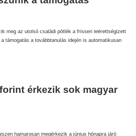
szűnik a támogatás
ság
,
 meg az utolsó családi pótlék a frissen leérettségizett
 a támogatás a továbbtanulás idején is automatikusan
forint érkezik sok magyar
ság
,
hiszen hamarosan megérkezik a június hónapra járó