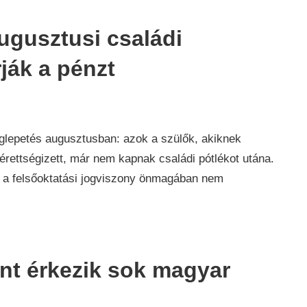
augusztusi családi
rják a pénzt
ág
,
glepetés augusztusban: azok a szülők, akiknek
érettségizett, már nem kapnak családi pótlékot utána.
 a felsőoktatási jogviszony önmagában nem
int érkezik sok magyar