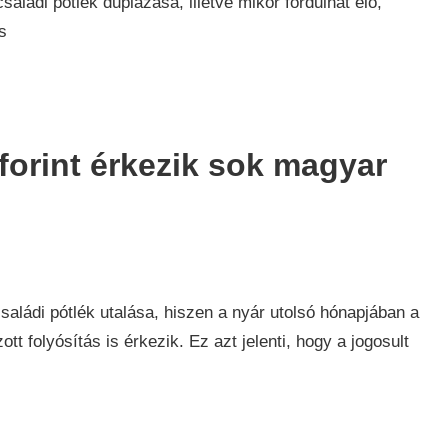
saládi pótlék duplázása, illetve mikor fordulhat elő,
s
forint érkezik sok magyar
ág
,
aládi pótlék utalása, hiszen a nyár utolsó hónapjában a
tt folyósítás is érkezik. Ez azt jelenti, hogy a jogosult