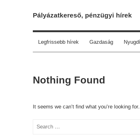
Skip
to
Pályázatkereső, pénzügyi hírek
content
Legfrissebb hírek
Gazdaság
Nyugdí
Nothing Found
It seems we can’t find what you’re looking for
Search
for: