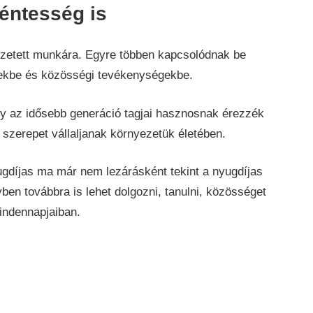
éntesség is
fizetett munkára. Egyre többen kapcsolódnak be
ekbe és közösségi tevékenységekbe.
gy az idősebb generáció tagjai hasznosnak érezzék
 szerepet vállaljanak környezetük életében.
ugdíjas ma már nem lezárásként tekint a nyugdíjas
en továbbra is lehet dolgozni, tanulni, közösséget
indennapjaiban.