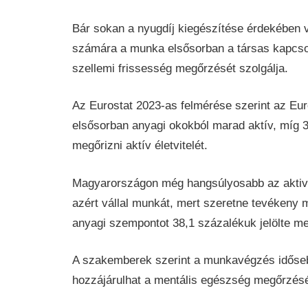
Bár sokan a nyugdíj kiegészítése érdekében v
számára a munka elsősorban a társas kapcsol
szellemi frissesség megőrzését szolgálja.
Az Eurostat 2023-as felmérése szerint az Eu
elsősorban anyagi okokból marad aktív, míg 3
megőrizni aktív életvitelét.
Magyarországon még hangsúlyosabb az aktivi
azért vállal munkát, mert szeretne tevékeny 
anyagi szempontot 38,1 százalékuk jelölte me
A szakemberek szerint a munkavégzés időseb
hozzájárulhat a mentális egészség megőrzésé