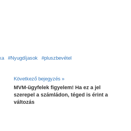
ka
Nyugdíjasok
pluszbevétel
Következő bejegyzés
MVM-ügyfelek figyelem! Ha ez a jel
szerepel a számládon, téged is érint a
változás