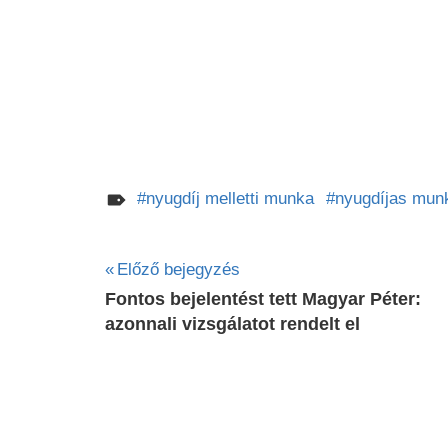
nyugdíj melletti munka
nyugdíjas mun
Bejegyzés
Előző bejegyzés
Fontos bejelentést tett Magyar Péter:
navigáció
azonnali vizsgálatot rendelt el