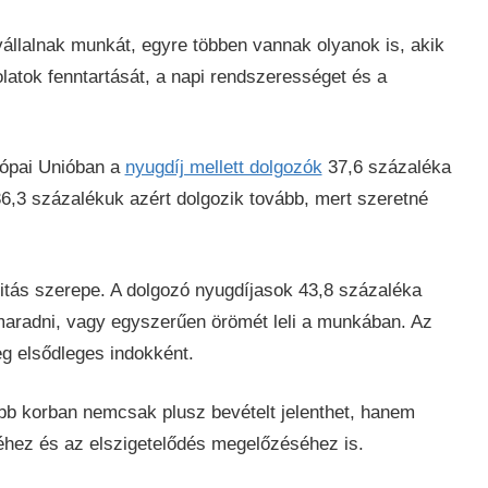
állalnak munkát, egyre többen vannak olyanok is, akik
atok fenntartását, a napi rendszerességet és a
rópai Unióban a
nyugdíj mellett dolgozók
37,6 százaléka
6,3 százalékuk azért dolgozik tovább, mert szeretné
tás szerepe. A dolgozó nyugdíjasok 43,8 százaléka
maradni, vagy egyszerűen örömét leli a munkában. Az
g elsődleges indokként.
b korban nemcsak plusz bevételt jelenthet, hanem
hez és az elszigetelődés megelőzéséhez is.