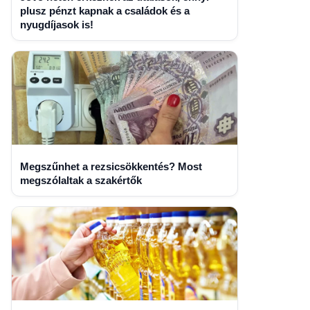
plusz pénzt kapnak a családok és a
nyugdíjasok is!
Megszűnhet a rezsicsökkentés? Most
megszólaltak a szakértők