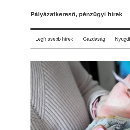
Skip
to
Pályázatkereső, pénzügyi hírek
content
Legfrissebb hírek
Gazdaság
Nyugdí