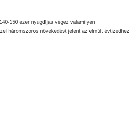
y 140-150 ezer nyugdíjas végez valamilyen
el háromszoros növekedést jelent az elmúlt évtizedhez