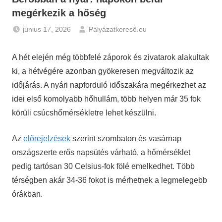
megérkezik a hőség
június 17, 2026
Pályázatkereső.eu
Hírek
A hét elején még többfelé záporok és zivatarok alakultak
ki, a hétvégére azonban gyökeresen megváltozik az
időjárás. A nyári napforduló időszakára megérkezhet az
idei első komolyabb hőhullám, több helyen már 35 fok
körüli csúcshőmérsékletre lehet készülni.
Az
előrejelzések
szerint szombaton és vasárnap
országszerte erős napsütés várható, a hőmérséklet
pedig tartósan 30 Celsius-fok fölé emelkedhet. Több
térségben akár 34-36 fokot is mérhetnek a legmelegebb
órákban.