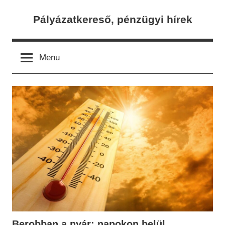
Skip
Pályázatkereső, pénzügyi hírek
to
content
Menu
Berobban a nyár: napokon belül