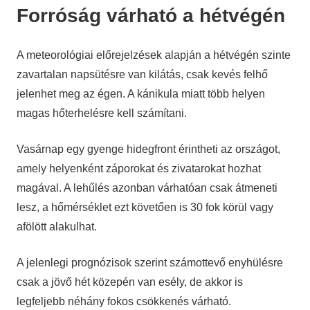
Forróság várható a hétvégén
A meteorológiai előrejelzések alapján a hétvégén szinte
zavartalan napsütésre van kilátás, csak kevés felhő
jelenhet meg az égen. A kánikula miatt több helyen
magas hőterhelésre kell számítani.
Vasárnap egy gyenge hidegfront érintheti az országot,
amely helyenként záporokat és zivatarokat hozhat
magával. A lehűlés azonban várhatóan csak átmeneti
lesz, a hőmérséklet ezt követően is 30 fok körül vagy
afölött alakulhat.
A jelenlegi prognózisok szerint számottevő enyhülésre
csak a jövő hét közepén van esély, de akkor is
legfeljebb néhány fokos csökkenés várható.