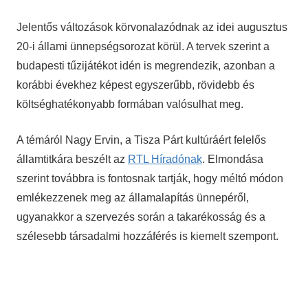
Hírek
Jelentős változások körvonalazódnak az idei augusztus
20-i állami ünnepségsorozat körül. A tervek szerint a
budapesti tűzijátékot idén is megrendezik, azonban a
korábbi évekhez képest egyszerűbb, rövidebb és
költséghatékonyabb formában valósulhat meg.
A témáról Nagy Ervin, a Tisza Párt kultúráért felelős
államtitkára beszélt az
RTL Híradónak
. Elmondása
szerint továbbra is fontosnak tartják, hogy méltó módon
emlékezzenek meg az államalapítás ünnepéről,
ugyanakkor a szervezés során a takarékosság és a
szélesebb társadalmi hozzáférés is kiemelt szempont.