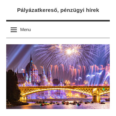
Skip
Pályázatkereső, pénzügyi hírek
to
content
Menu