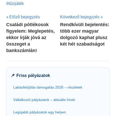
tűzijáték
Bejegyzés
Előző bejegyzés
Következő bejegyzés
Családi pótlékosok
Rendkívüli bejelentés:
navigáció
figyelem: Meglepetés,
több ezer magyar
ekkor írják jóvá az
dolgozó kaphat plusz
összeget a
két hét szabadságot
bankszámlán!
📌 Friss pályázatok
Lakásfelújítás támogatás 2026 – részletek
Vállalkozói pályázatok – aktuális hírek
Legújabb pályázatok egy helyen