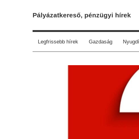
Skip
to
Pályázatkereső, pénzügyi hírek
content
Legfrissebb hírek
Gazdaság
Nyugdí