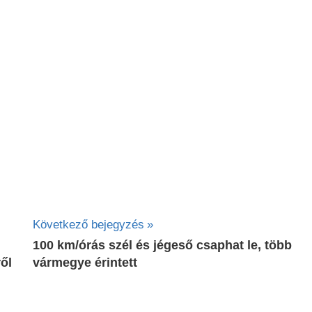
Következő bejegyzés
100 km/órás szél és jégeső csaphat le, több
ől
vármegye érintett