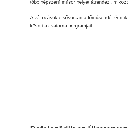
több népszerű műsor helyét átrendezi, miköz
A változások elsősorban a főműsoridőt érintik
követi a csatorna programjait.