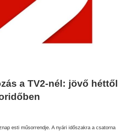
zás a TV2-nél: jövő héttől
oridőben
znap esti műsorrendje. A nyári időszakra a csatorna