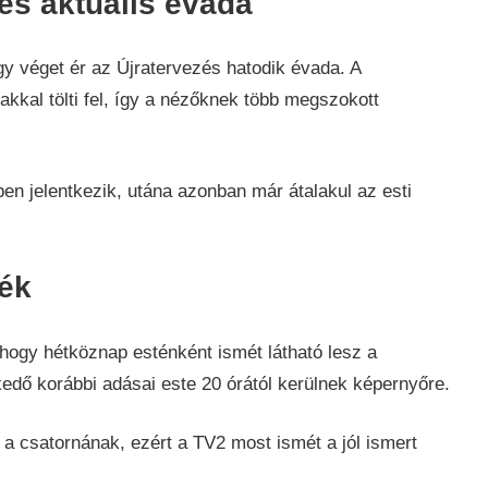
és aktuális évada
y véget ér az Újratervezés hatodik évada. A
akkal tölti fel, így a nézőknek több megszokott
en jelentkezik, utána azonban már átalakul az esti
ék
hogy hétköznap esténként ismét látható lesz a
edő korábbi adásai este 20 órától kerülnek képernyőre.
 a csatornának, ezért a TV2 most ismét a jól ismert