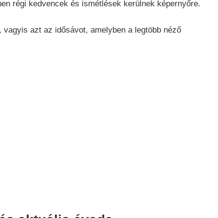
ben régi kedvencek és ismétlések kerülnek képernyőre.
, vagyis azt az idősávot, amelyben a legtöbb néző