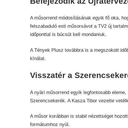
Befejeződik az Újratervez
A műsorrend módosításának egyik fő oka, hog
felszabaduló esti műsorsávot a TV2 új tartalm
időponttal is búcsút kell mondaniuk.
A Tények Plusz továbbra is a megszokott időb
kínálat.
Visszatér a Szerencseker
A nyári műsorrend egyik legfontosabb eleme, 
Szerencsekerék. A Kasza Tibor vezette vetélk
A műsor korábban is stabil nézettséget hozott
formátumhoz nyúl.