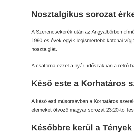
Nosztalgikus sorozat érk
A Szerencsekerék után az Angyalbőrben című 
1990-es évek egyik legismertebb katonai vígj
nosztalgiát.
A csatorna ezzel a nyári időszakban a retró h
Késő este a Korhatáros s
A késő esti műsorsávban a Korhatáros szerele
elemeket ötvöző magyar sorozat 23:20-tól les
Későbbre kerül a Tények 