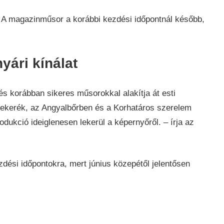
. A magazinműsor a korábbi kezdési időpontnál később,
yári kínálat
s korábban sikeres műsorokkal alakítja át esti
sekerék, az Angyalbőrben és a Korhatáros szerelem
ukció ideiglenesen lekerül a képernyőről. – írja az
dési időpontokra, mert június közepétől jelentősen