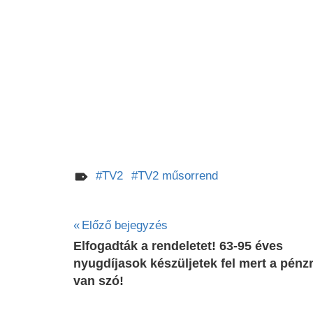
TV2
TV2 műsorrend
Bejegyzés
Előző bejegyzés
Elfogadták a rendeletet! 63-95 éves
navigáció
nyugdíjasok készüljetek fel mert a pénzr
van szó!