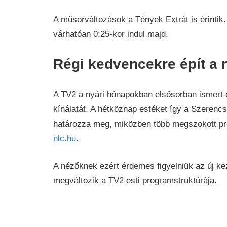
A műsorváltozások a Tények Extrát is érintik
várhatóan 0:25-kor indul majd.
Régi kedvencekre épít a n
A TV2 a nyári hónapokban elsősorban ismert é
kínálatát. A hétköznap estéket így a Szerenc
határozza meg, miközben több megszokott prod
nlc.hu
.
A nézőknek ezért érdemes figyelniük az új kez
megváltozik a TV2 esti programstruktúrája.