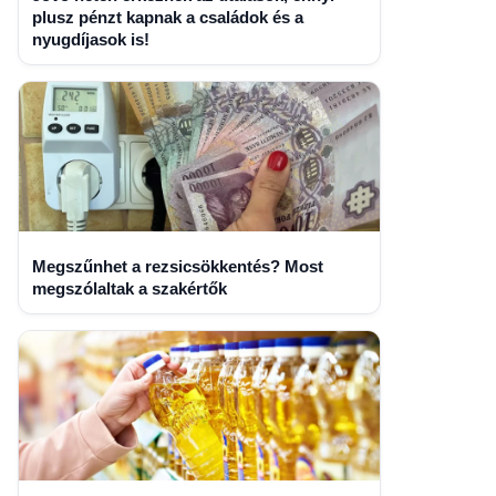
plusz pénzt kapnak a családok és a
nyugdíjasok is!
Megszűnhet a rezsicsökkentés? Most
megszólaltak a szakértők