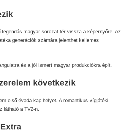
ezik
legendás magyar sorozat tér vissza a képernyőre. Az
átéka generációk számára jelenthet kellemes
angulatra és a jól ismert magyar produkciókra épít.
zerelem következik
m első évada kap helyet. A romantikus-vígjátéki
z látható a TV2-n.
Extra