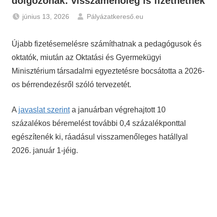
dolgozónak: visszamenőleg is fizethetnek
június 13, 2026
Pályázatkereső.eu
Gazdaság
,
Hírek
Újabb fizetésemelésre számíthatnak a pedagógusok és
oktatók, miután az Oktatási és Gyermekügyi
Minisztérium társadalmi egyeztetésre bocsátotta a 2026-
os bérrendezésről szóló tervezetét.
A
javaslat szerint
a januárban végrehajtott 10
százalékos béremelést további 0,4 százalékponttal
egészítenék ki, ráadásul visszamenőleges hatállyal
2026. január 1-jéig.