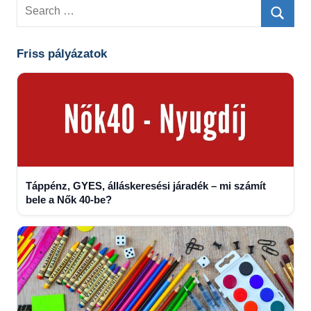
Search
for:
Searc
Friss pályázatok
Táppénz, GYES, álláskeresési járadék – mi számít
bele a Nők 40-be?