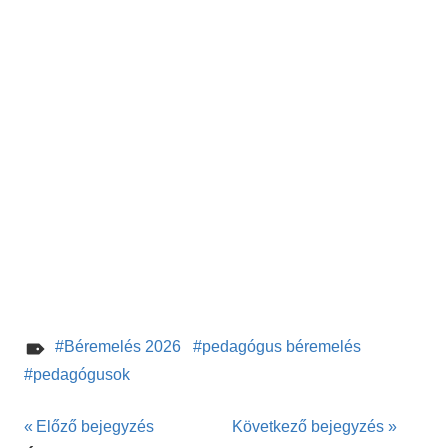
Béremelés 2026
pedagógus béremelés
pedagógusok
Bejegyzés
Előző bejegyzés
Következő bejegyzés