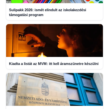
Sulipakk 2026: ismét elindult az iskolakezdési
támogatási program
Kiadta a listát az MVM: itt kell áramszünetre készülni