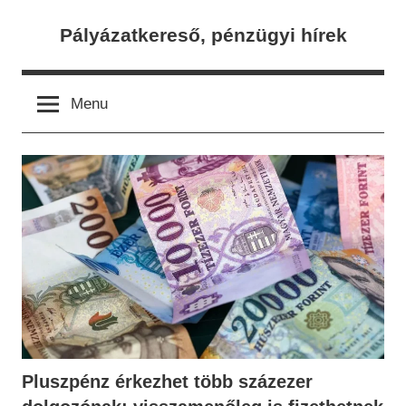
Skip
Pályázatkereső, pénzügyi hírek
to
content
Menu
Pluszpénz érkezhet több százezer