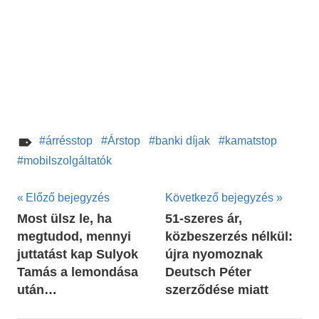
árrésstop
Árstop
banki díjak
kamatstop
mobilszolgáltatók
Bejegyzés
Előző bejegyzés
Következő bejegyzés
Most ülsz le, ha
51-szeres ár,
navigáció
megtudod, mennyi
közbeszerzés nélkül:
juttatást kap Sulyok
újra nyomoznak
Tamás a lemondása
Deutsch Péter
után…
szerződése miatt