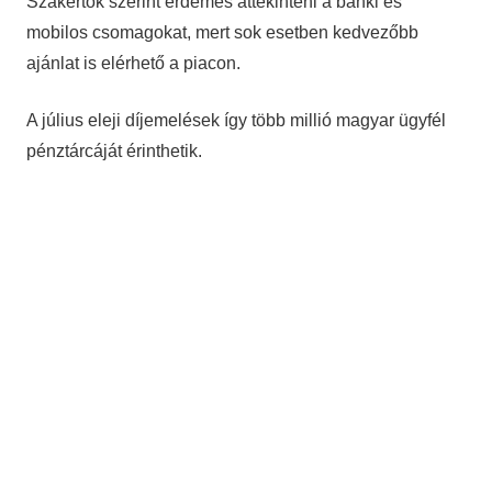
Szakértők szerint érdemes áttekinteni a banki és
mobilos csomagokat, mert sok esetben kedvezőbb
ajánlat is elérhető a piacon.
A július eleji díjemelések így több millió magyar ügyfél
pénztárcáját érinthetik.