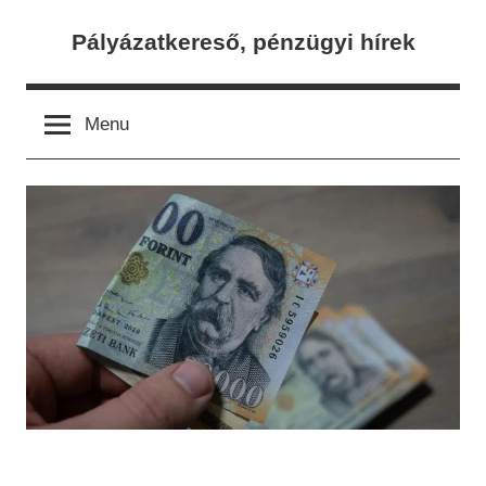
Skip
Pályázatkereső, pénzügyi hírek
to
content
Menu