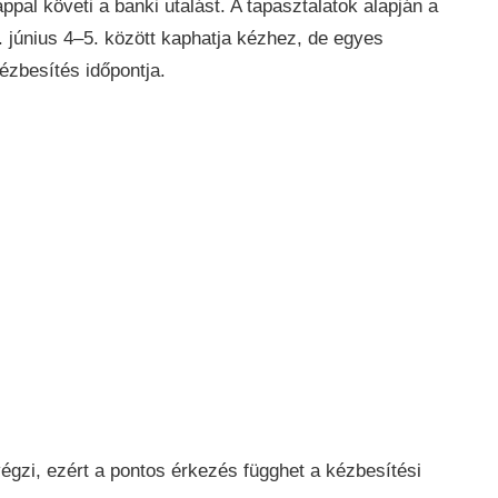
pal követi a banki utalást. A tapasztalatok alapján a
. június 4–5. között kaphatja kézhez, de egyes
ézbesítés időpontja.
égzi, ezért a pontos érkezés függhet a kézbesítési