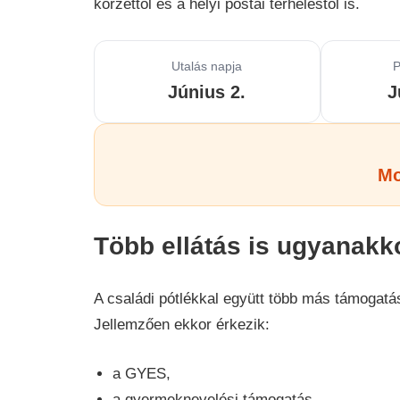
körzettől és a helyi postai terheléstől is.
Utalás napja
P
Június 2.
J
Mo
Több ellátás is ugyanakk
A családi pótlékkal együtt több más támogatá
Jellemzően ekkor érkezik:
a GYES,
a gyermeknevelési támogatás,