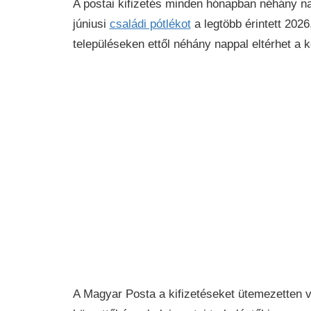
A postai kifizetés minden hónapban néhány nap
júniusi
családi pótlékot
a legtöbb érintett 2026
településeken ettől néhány nappal eltérhet a k
A Magyar Posta a kifizetéseket ütemezetten v