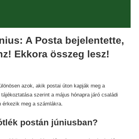
nius: A Posta bejelentette,
nz! Ekkora összeg lesz!
különösen azok, akik postai úton kapják meg a
tájékoztatása szerint a május hónapra járó családi
en érkezik meg a számlákra.
ótlék postán júniusban?