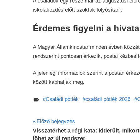
A családok egy része már az augusztusi előre
iskolakezdés előtt szoktak folyósítani.
Érdemes figyelni a hivat
A Magyar Államkincstár minden évben közzétes
rendszerint pontosan érkezik, postai kézbesít
A jelenlegi információk szerint a postán érkez
között kaphatják meg.
Családi pótlék
családi pótlék 2026
C
Bejegyzés
Előző bejegyzés
Visszatérhet a régi kata: kiderült, mikort
navigáció
jöhet az új rendszer