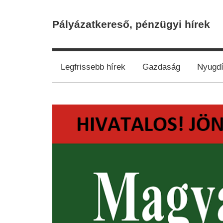
Skip
to
Pályázatkereső, pénzügyi hírek
content
Legfrissebb hírek
Gazdaság
Nyugdí