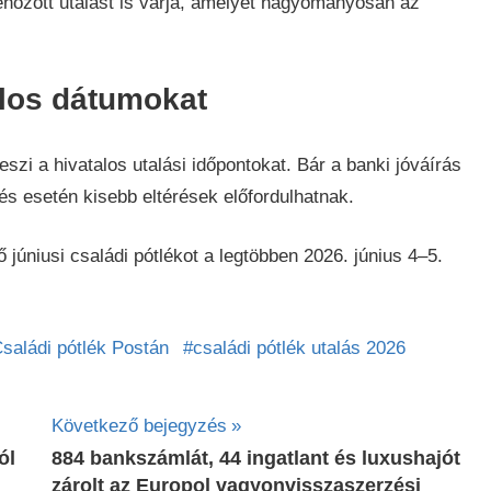
hozott utalást is várja, amelyet hagyományosan az
alos dátumokat
zi a hivatalos utalási időpontokat. Bár a banki jóváírás
és esetén kisebb eltérések előfordulhatnak.
ő júniusi családi pótlékot a legtöbben 2026. június 4–5.
saládi pótlék Postán
családi pótlék utalás 2026
Következő bejegyzés
ól
884 bankszámlát, 44 ingatlant és luxushajót
zárolt az Europol vagyonvisszaszerzési