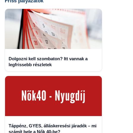
Friss pályázatok
Dolgozni kell szombaton? Itt vannak a
legfrissebb részletek
Táppénz, GYES, álláskeresési járadék – mi
számít bele a Nők 40-be?