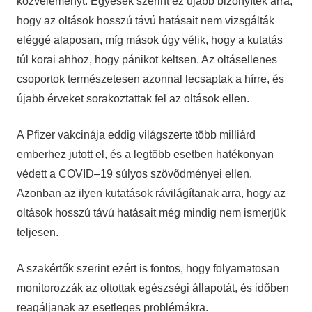
közvéleményt. Egyesek szerint ez újabb bizonyíték arra,
hogy az oltások hosszú távú hatásait nem vizsgálták
eléggé alaposan, míg mások úgy vélik, hogy a kutatás
túl korai ahhoz, hogy pánikot keltsen. Az oltásellenes
csoportok természetesen azonnal lecsaptak a hírre, és
újabb érveket sorakoztattak fel az oltások ellen.
A Pfizer vakcinája eddig világszerte több milliárd
emberhez jutott el, és a legtöbb esetben hatékonyan
védett a COVID–19 súlyos szövődményei ellen.
Azonban az ilyen kutatások rávilágítanak arra, hogy az
oltások hosszú távú hatásait még mindig nem ismerjük
teljesen.
A szakértők szerint ezért is fontos, hogy folyamatosan
monitorozzák az oltottak egészségi állapotát, és időben
reagáljanak az esetleges problémákra.