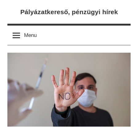
Skip
Pályázatkereső, pénzügyi hírek
to
content
Menu