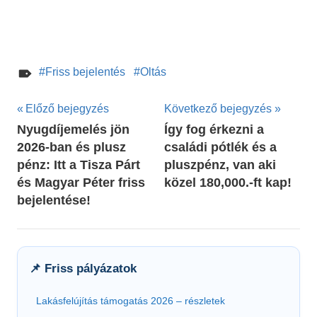
Friss bejelentés
Oltás
Bejegyzés
Előző bejegyzés
Következő bejegyzés
Nyugdíjemelés jön
Így fog érkezni a
navigáció
2026-ban és plusz
családi pótlék és a
pénz: Itt a Tisza Párt
pluszpénz, van aki
és Magyar Péter friss
közel 180,000.-ft kap!
bejelentése!
📌 Friss pályázatok
Lakásfelújítás támogatás 2026 – részletek