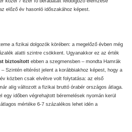
r közel 7 ezer fő béradatait feldolgozó elemzése
 az előző év hasonló időszakához képest.
üteme a fizikai dolgozók körében: a megelőző évben még
alék alatti szintre csökkent. Ugyanakkor ez az érték
t biztosított
ebben a szegmensben – mondta Hamrák
. – Szintén eltérést jelent a korábbiakhoz képest, hogy a
év közben csak elvétve volt folytatása: az első
 alig változott a fizikai bruttó órabér országos átlaga.
l egy időben végrehajtott béremelések nyomán kerül
átlagos mértéke 6-7 százalékos lehet idén a