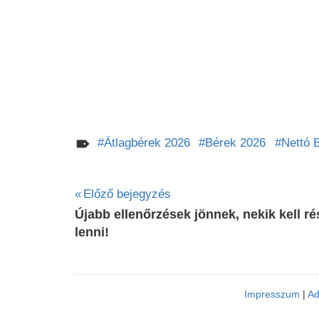
Átlagbérek 2026
Bérek 2026
Nettó 
Bejegyzés
Előző bejegyzés
Újabb ellenőrzések jönnek, nekik kell r
navigáció
lenni!
Impresszum
|
Ad