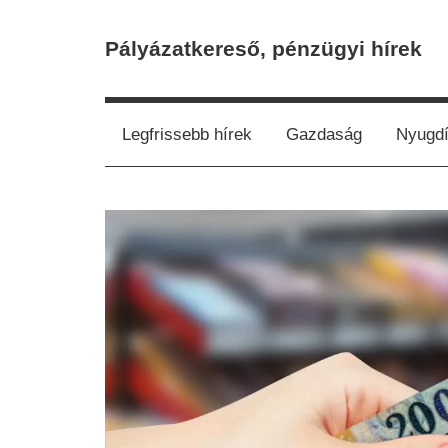
Skip
to
Pályázatkereső, pénzügyi hírek
content
Legfrissebb hírek
Gazdaság
Nyugdí