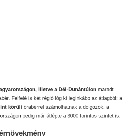
gyarországon, illetve a Dél-Dunántúlon
maradt
abér. Felfelé is két régió lóg ki leginkább az átlagból: a
int körüli
órabérrel számolhatnak a dolgozók, a
szágon pedig már átlépte a 3000 forintos szintet is.
bérnövekmény