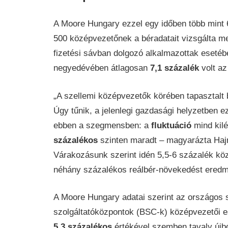
A Moore Hungary ezzel egy időben több mint 6
500 középvezetőnek a béradatait vizsgálta m
fizetési sávban dolgozó alkalmazottak eseté
negyedévében átlagosan
7,1 százalék
volt az
„A szellemi középvezetők körében tapasztalt 
Úgy tűnik, a jelenlegi gazdasági helyzetben 
ebben a szegmensben: a
fluktuáció
mind kilé
százalékos
szinten maradt – magyarázta Hajn
Várakozásunk szerint idén 5,5-6 százalék kö
néhány százalékos reálbér-növekedést eredm
A Moore Hungary adatai szerint az országos sz
szolgáltatóközpontok (BSC-k) középvezetői 
5,3 százalékos
értékével szemben tavaly újbó