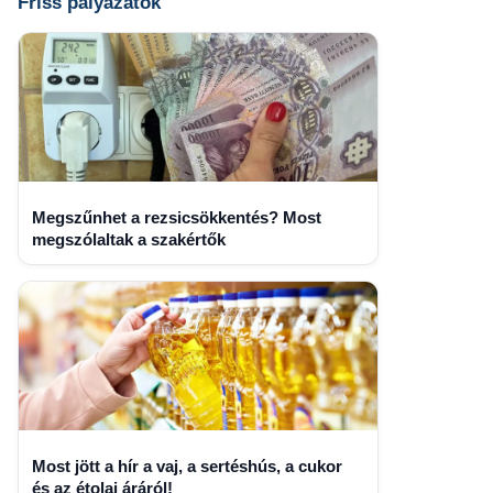
Friss pályázatok
Megszűnhet a rezsicsökkentés? Most
megszólaltak a szakértők
Most jött a hír a vaj, a sertéshús, a cukor
és az étolaj áráról!