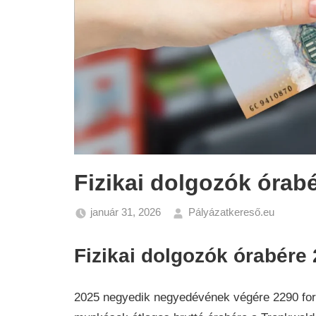
Fizikai dolgozók órab
január 31, 2026
Pályázatkereső.eu
Gazda
Hírek
Fizikai dolgozók órabére
2025 negyedik negyedévének végére 2290 forin