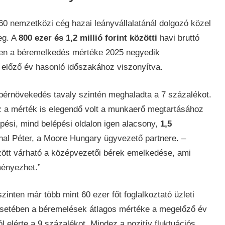
0 nemzetközi cég hazai leányvállalatánál dolgozó közel
eg. A
800 ezer és 1,2 millió forint közötti
havi bruttó
ben a béremelkedés mértéke 2025 negyedik
 előző év hasonló időszakához viszonyítva.
bérnövekedés tavaly szintén meghaladta a 7 százalékot.
ez a mérték is elegendő volt a munkaerő megtartásához
pési, mind belépési oldalon igen alacsony,
1,5
al Péter, a Moore Hungary ügyvezető partnere. –
zött várható a középvezetői bérek emelkedése, ami
ényezhet.”
inten már több mint 60 ezer főt foglalkoztató üzleti
esetében a béremelések átlagos mértéke a megelőző év
l elérte a 9 százalékot. Mindez a pozitív fluktuációs