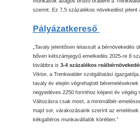
munkások átlagos bruttó órabére a Trenkwalde
szerint. Ez 7,5 százalékos növekedést jelent
Pályázatkereső
„Tavaly jelentősen lelassult a bérnövekedés 
bőven kétszámjegyű emelkedés 2025-re 8 száz
továbbra is
3-4 százalékos reálbérnövekedés
Viktor, a Trenkwalder szolgáltatási igazgatója
tavaly év elején végrehajtott béremeléseknek 
negyedéves 2250 forinthoz képest év végéig már
Változásra csak most, a minimálbér-emelésse
majd sor, várakozásaink szerint az emelések 
kékgalléros munkavállalók körében.”