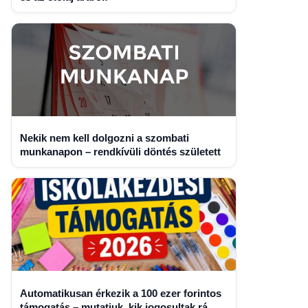
Nekik nem kell dolgozni a szombati
munkanapon – rendkívüli döntés született
Automatikusan érkezik a 100 ezer forintos
támogatás – mutatjuk, kik jogosultak rá