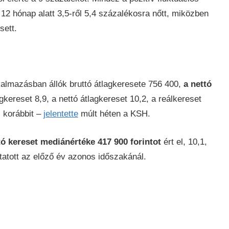
 12 hónap alatt 3,5-ről 5,4 százalékosra nőtt, miközben
sett.
almazásban állók bruttó átlagkeresete 756 400,
a nettó
agkereset 8,9, a nettó átlagkereset 10,2, a reálkereset
l korábbit –
jelentette
múlt héten a KSH.
tó kereset mediánértéke 417 900 forintot
ért el, 10,1,
tatott az előző év azonos időszakánál.