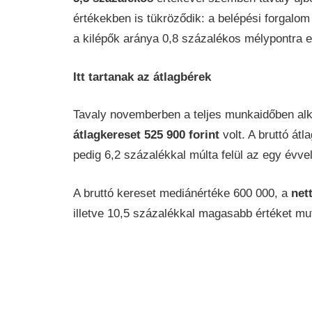
értékekben is tükröződik: a belépési forgalom
a kilépők aránya 0,8 százalékos mélypontra e
Itt tartanak az átlagbérek
Tavaly novemberben a teljes munkaidőben alk
átlagkereset 525 900 forint
volt. A bruttó átl
pedig 6,2 százalékkal múlta felül az egy évve
A bruttó kereset mediánértéke 600 000, a
net
illetve 10,5 százalékkal magasabb értéket mu